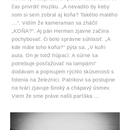
čas privrdiť muziku. „A nevadilo by keby
som si sem zobral aj koňa? Takého malého
…“. Vidím že kameraman sa zháčil
„KOŇA?“. Aj pán Herman zjavne začína
pochybovať, či bolo správne súhlasiť. „A
kde máte toho koňa?“ pýta sa. „V kufri
auta. On je totiž húpací. A súrne sa
potrebuje posťažovať na lampárni“
dodávam a popisujem rýchlo skúsenosti s
fotenia na železnici. Patrikovi sa postupne
na tvári zjavuje široký a chápavý úsmev.
Viem že sme práve našli parťáka …