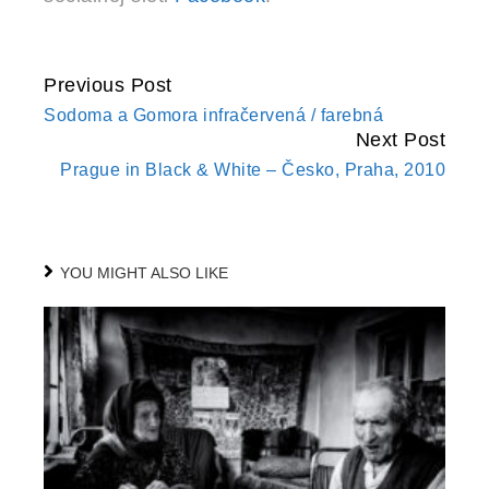
Previous Post
CONTINUE
Sodoma a Gomora infračervená / farebná
READING
Next Post
Prague in Black & White – Česko, Praha, 2010
YOU MIGHT ALSO LIKE