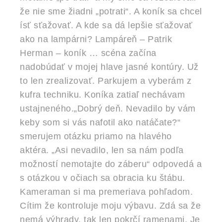
že nie sme žiadni „potrati“. A koník sa chcel
ísť sťažovať. A kde sa dá lepšie sťažovať
ako na lampárni? Lampáreň – Patrik
Herman – koník … scéna začína
nadobúdať v mojej hlave jasné kontúry. Už
to len zrealizovať. Parkujem a vyberám z
kufra techniku. Koníka zatiaľ nechávam
ustajneného.„Dobrý deň. Nevadilo by vám
keby som si vás nafotil ako natáčate?“
smerujem otázku priamo na hlavého
aktéra. „Asi nevadilo, len sa nám podľa
možností nemotajte do záberu“ odpovedá a
s otázkou v očiach sa obracia ku štábu.
Kameraman si ma premeriava pohľadom.
Cítim že kontroluje moju výbavu. Zdá sa že
nemá výhrady, tak len pokrčí ramenami. Je