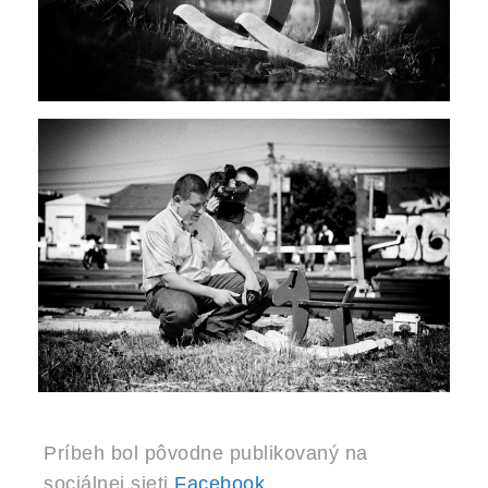
Príbeh bol pôvodne publikovaný na
sociálnej sieti
Facebook
.