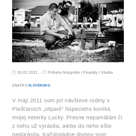
03.02.2021
Príbehy fotografie
/
Projekty
/
Všetko
ZNAČKY:
SLOVENSKO
V máji 2011 som pri návšteve rodiny v
Piešťanoch „objavil“ húpacieho koníka
mojej neterky Lucky. Presne nepamätám či
z neho už vyrástla, alebo do neho ešte
nedorástla. Každopádne domov som