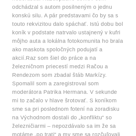
odchádzal s autom posilneným o jednu
konskú silu. A pár predstavami čo by sa s
touto rekvizitou dalo spáchať. Istú dobu bol
koník v podstate natrvalo ustajnený v kufri
môjho auta a lokálna fotokomunita ho brala
ako maskota spoločných podujatí a
akcií.Raz som šiel do práce a na
železničnom priecestí medzi Račou a
Rendezom som zbadal štáb Markízy.
Spomalil som a zaregistroval som
moderátora Patrika Hermana. V sekunde
mi to začalo v hlave šrotovať. S koníkom
sme sa pri poslednom fotení na zoradisku
na Východnom dostali do „konfliktu“ so
železničiarmi – nepozdávalo sa im že sa
motáme „po trati“ a my sme sa rozčuľovali