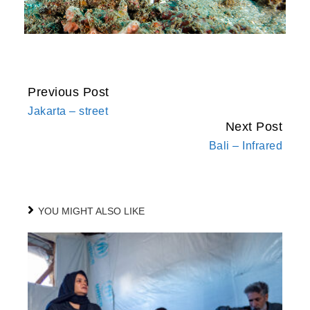
Previous Post
CONTINUE
Jakarta – street
READING
Next Post
Bali – Infrared
YOU MIGHT ALSO LIKE