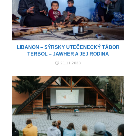
LIBANON – SÝRSKY UTEČENECKÝ TÁBOR
TERBOL – JAWHER A JEJ RODINA
21.11.2023