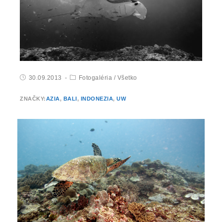
30.09.2013
Fotogaléria
/
Všetko
ZNAČKY:
AZIA
,
BALI
,
INDONEZIA
,
UW