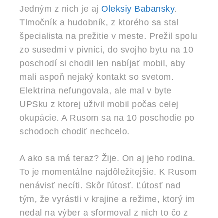
Jedným z nich je aj
Oleksiy Babansky
.
Tlmočník a hudobník, z ktorého sa stal
špecialista na prežitie v meste. Prežil spolu
zo susedmi v pivnici, do svojho bytu na 10
poschodí si chodil len nabíjať mobil, aby
mali aspoň nejaký kontakt so svetom.
Elektrina nefungovala, ale mal v byte
UPSku z ktorej uživil mobil počas celej
okupácie. A Rusom sa na 10 poschodie po
schodoch chodiť nechcelo.
A ako sa má teraz? Žije. On aj jeho rodina.
To je momentálne najdôležitejšie. K Rusom
nenávisť necíti. Skôr ľútosť. Ľútosť nad
tým, že vyrástli v krajine a režime, ktorý im
nedal na výber a sformoval z nich to čo z