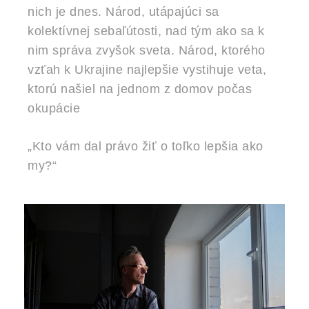
nich je dnes. Národ, utápajúci sa
kolektívnej sebaľútosti, nad tým ako sa k
nim správa zvyšok sveta. Národ, ktorého
vzťah k Ukrajine najlepšie vystihuje veta,
ktorú našiel na jednom z domov počas
okupácie
„Kto vám dal právo žiť o toľko lepšia ako
my?“