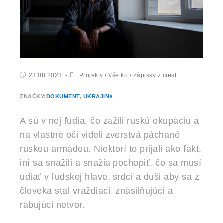
23.08.2023
Projekty
/
Všetko
/
Zápisky z ciest
ZNAČKY:
DOKUMENT
,
UKRAJINA
A sú v nej ľudia, čo zažili ruskú okupáciu a
na vlastné oči videli zverstvá páchané
ruskou armádou. Niektorí to prijali ako fakt,
iní sa snažili a snažia pochopiť, čo sa musí
udiať v ľudskej hlave, srdci a duši aby sa z
človeka stal vraždiaci, znásilňujúci a
rabujúci netvor.