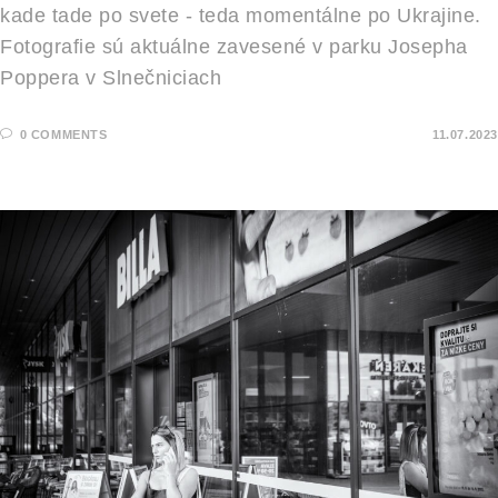
kade tade po svete - teda momentálne po Ukrajine.
Fotografie sú aktuálne zavesené v parku Josepha
Poppera v Slnečniciach
0 COMMENTS
11.07.2023