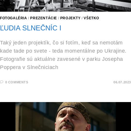
FOTOGALÉRIA
/
PREZENTÁCIE
/
PROJEKTY
/
VŠETKO
ĽUDIA SLNEČNÍC I
Taký jeden projektík, čo si fotím, keď sa nemotám
kade tade po svete - teda momentálne po Ukrajine.
Fotografie sú aktuálne zavesené v parku Josepha
Poppera v Slnečniciach
0 COMMENTS
06.07.2023