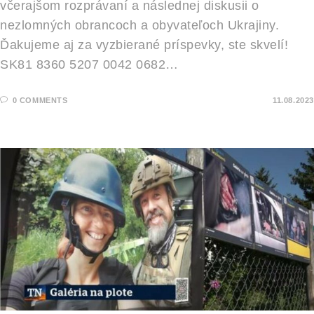
včerajšom rozprávaní a následnej diskusii o
nezlomných obrancoch a obyvateľoch Ukrajiny.
Ďakujeme aj za vyzbierané príspevky, ste skvelí!
SK81 8360 5207 0042 0682…
0 COMMENTS
11.08.2023