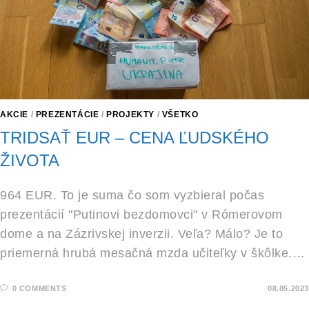
AKCIE
/
PREZENTÁCIE
/
PROJEKTY
/
VŠETKO
TRIDSAŤ EUR – CENA ĽUDSKÉHO
ŽIVOTA
964 EUR. To je suma čo som vyzbieral počas
prezentácií "Putinovi bezdomovci" v Rómerovom
dome a na Zázrivskej inverzii. Veľa? Málo? Je to
priemerná hrubá mesačná mzda učiteľky v škôlke.…
0 COMMENTS
08.05.2023