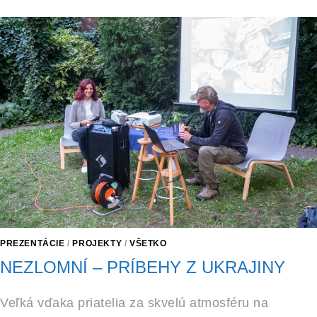
PREZENTÁCIE
/
PROJEKTY
/
VŠETKO
NEZLOMNÍ – PRÍBEHY Z UKRAJINY
Veľká vďaka priatelia za skvelú atmosféru na