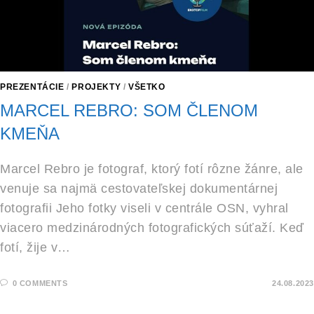
PREZENTÁCIE
/
PROJEKTY
/
VŠETKO
MARCEL REBRO: SOM ČLENOM
KMEŇA
Marcel Rebro je fotograf, ktorý fotí rôzne žánre, ale
venuje sa najmä cestovateľskej dokumentárnej
fotografii Jeho fotky viseli v centrále OSN, vyhral
viacero medzinárodných fotografických súťaží. Keď
fotí, žije v…
0 COMMENTS
24.08.2023