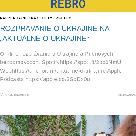
PREZENTÁCIE
/
PROJEKTY
/
VŠETKO
ROZPRÁVANIE O UKRAJINE NA
„AKTUÁLNE O UKRAJINE“
On-line rozprávanie o Ukrajine a Putinovych
bezdomovcoch. Spotifyhttps://spoti.fi/3pc0NmU
Webhttps://anchor.fm/aktualne-o-ukrajine Apple
Podcasts https://apple.co/3SdDx0u
0 COMMENTS
05.05.2023