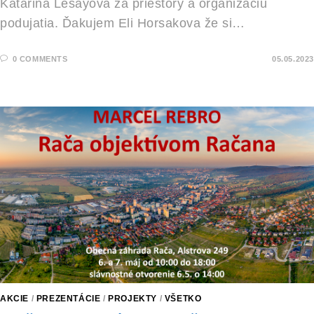
Katarina Lesayova za priestory a organizáciu
podujatia. Ďakujem Eli Horsakova že si…
0 COMMENTS
05.05.2023
AKCIE
/
PREZENTÁCIE
/
PROJEKTY
/
VŠETKO