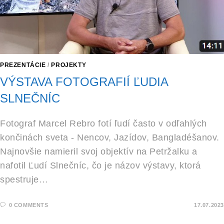
PREZENTÁCIE
/
PROJEKTY
VÝSTAVA FOTOGRAFIÍ ĽUDIA
SLNEČNÍC
Fotograf Marcel Rebro fotí ľudí často v odľahlých
končinách sveta - Nencov, Jazídov, Bangladéšanov.
Najnovšie namieril svoj objektív na Petržalku a
nafotil Ľudí Slnečníc, čo je názov výstavy, ktorá
spestruje…
0 COMMENTS
17.07.2023