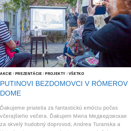
AKCIE
/
PREZENTÁCIE
/
PROJEKTY
/
VŠETKO
PUTINOVI BEZDOMOVCI V RÓMEROV
DOME
Ďakujeme priatelia za fantastickú emóciu počas
včerajšieho večera. Ďakujem Мила Медведовская
za skvelý hudobný doprovod, Andrea Turanska a