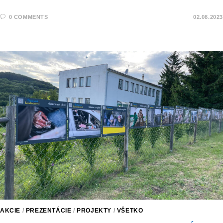
0 COMMENTS
02.08.2023
AKCIE
/
PREZENTÁCIE
/
PROJEKTY
/
VŠETKO