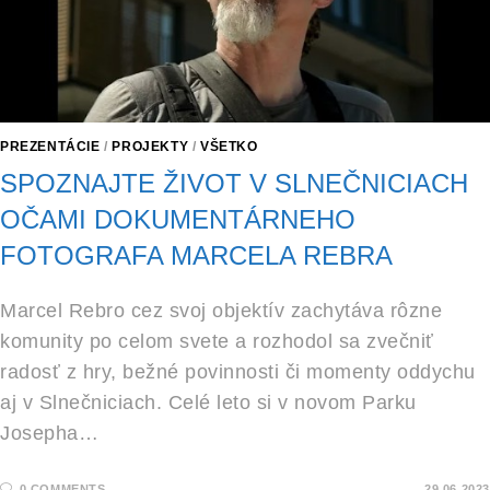
PREZENTÁCIE
/
PROJEKTY
/
VŠETKO
SPOZNAJTE ŽIVOT V SLNEČNICIACH
OČAMI DOKUMENTÁRNEHO
FOTOGRAFA MARCELA REBRA
Marcel Rebro cez svoj objektív zachytáva rôzne
komunity po celom svete a rozhodol sa zvečniť
radosť z hry, bežné povinnosti či momenty oddychu
aj v Slnečniciach. Celé leto si v novom Parku
Josepha…
0 COMMENTS
29.06.2023