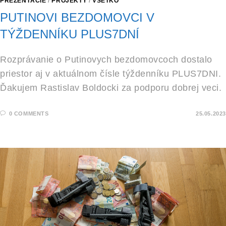
PREZENTÁCIE
/
PROJEKTY
/
VŠETKO
PUTINOVI BEZDOMOVCI V
TÝŽDENNÍKU PLUS7DNÍ
Rozprávanie o Putinovych bezdomovcoch dostalo
priestor aj v aktuálnom čísle týždenníku PLUS7DNI.
Ďakujem Rastislav Boldocki za podporu dobrej veci.
0 COMMENTS
25.05.2023