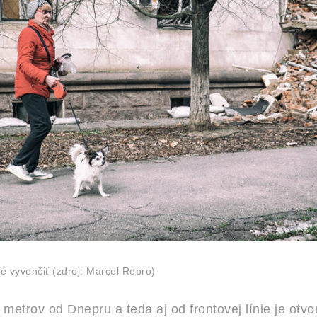
né vyvenčiť
(zdroj: Marcel Rebro)
c metrov od Dnepru a teda aj od frontovej línie je ot