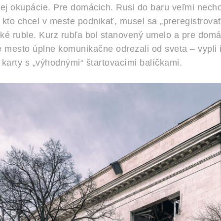
kej okupácie. Pre domácich. Rusi do baru veľmi necho
ý kto chcel v meste podnikať, musel sa „preregistrovať
ké ruble. Kurz rubľa bol stanovený umelo a pre dom
 mesto úplne komunikačne odrezali od sveta – vypli in
karty s „výhodnými“ štartovacími balíčkami.