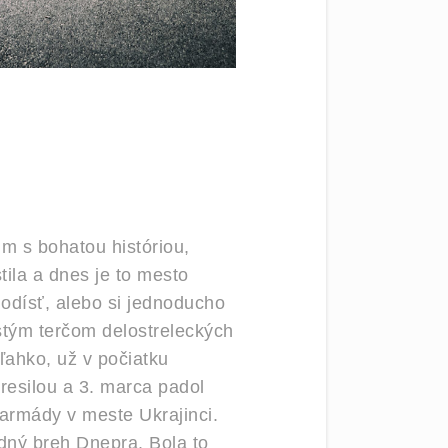
um s bohatou históriou,
ila a dnes je to mesto
 odísť, alebo si jednoducho
astým terčom delostreleckých
ľahko, už v počiatku
presilou a 3. marca padol
 armády v meste Ukrajinci.
dný breh Dnepra. Bola to