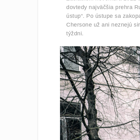
dovtedy najväčšia prehra Ru
ústup“. Po ústupe sa zakop
Chersone už ani neznejú si
týždni.