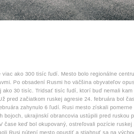
 viac ako 300 tisíc ľudí. Mesto bolo regionálne centr
avmi. Po obsadení Rusmi ho väčšina obyvateľov opust
ko 30 tisíc. Tridsať tisíc ľudí, ktorí buď nemali kam
 Už pred začiatkom ruskej agresie 24. februára bol č
 februára zahynulo 6 ľudí. Rusi mesto získali pomerne 
ch bojoch, ukrajinskí obrancovia ustúpili pred ruskou 
 čase keď bol okupovaný, ostreľovali pozície ruskej
li Rusi nútení mesto opustiť a stiahnuť sa na výcho