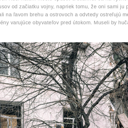
sov od začiatku vojny, napriek tomu, že oni sami ju p
ali na ľavom brehu a ostrovoch a odvtedy ostreľujú m
rény varujúce obyvateľov pred útokom. Museli by huč