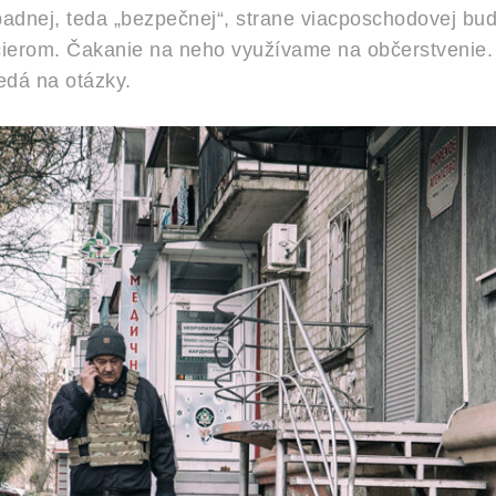
adnej, teda „bezpečnej“, strane viacposchodovej b
ficierom. Čakanie na neho využívame na občerstvenie
edá na otázky.