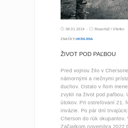
08.01.2024
Reportáž
/
Všetko
ZNAČKY:
UKRAJINA
ŽIVOT POD PAĽBOU
Pred vojnou žilo v Chersone
námornými a riečnymi príst
duchov. Ostalo v ňom menej a
zvykli na život pod paľbou.
útokov. Pri ostreľovaní 21.
invázie. Po pár dní trvajúci
Cherson do rúk okupantov. V
Začiatkom novembra 2022 bo