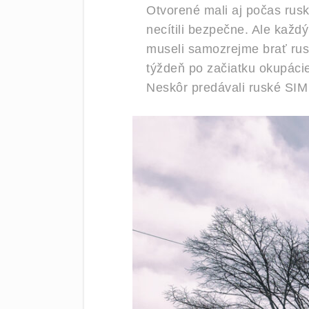
Otvorené mali aj počas rus
necítili bezpečne. Ale každ
museli samozrejme brať rus
týždeň po začiatku okupácie
Neskôr predávali ruské SIM 