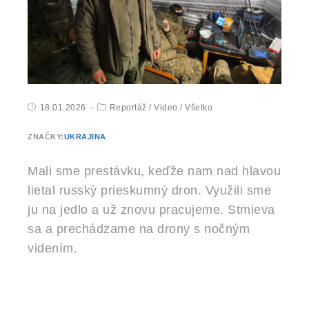
18.01.2026
Reportáž
/
Video
/
Všetko
ZNAČKY:
UKRAJINA
Mali sme prestávku, keďže nam nad hlavou
lietal russký prieskumný dron. Využili sme
ju na jedlo a už znovu pracujeme. Stmieva
sa a prechádzame na drony s nočným
videním.