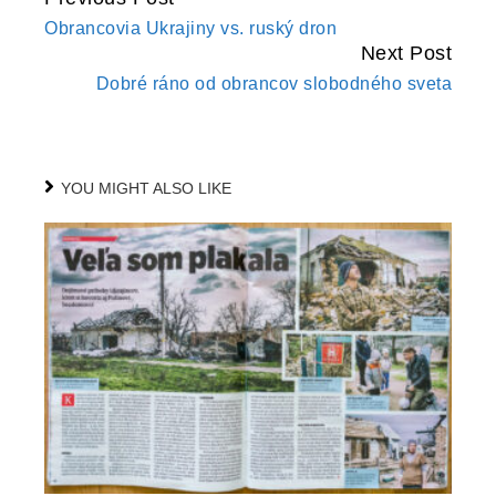
CONTINUE
Obrancovia Ukrajiny vs. ruský dron
READING
Next Post
Dobré ráno od obrancov slobodného sveta
YOU MIGHT ALSO LIKE