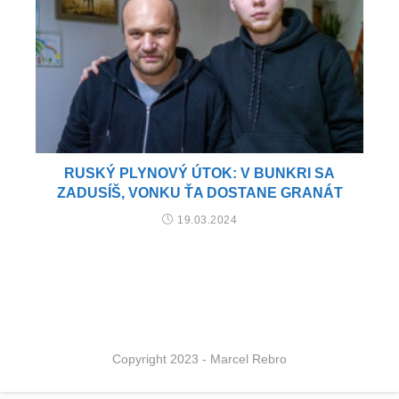
RUSKÝ PLYNOVÝ ÚTOK: V BUNKRI SA
ZADUSÍŠ, VONKU ŤA DOSTANE GRANÁT
19.03.2024
Copyright 2023 - Marcel Rebro