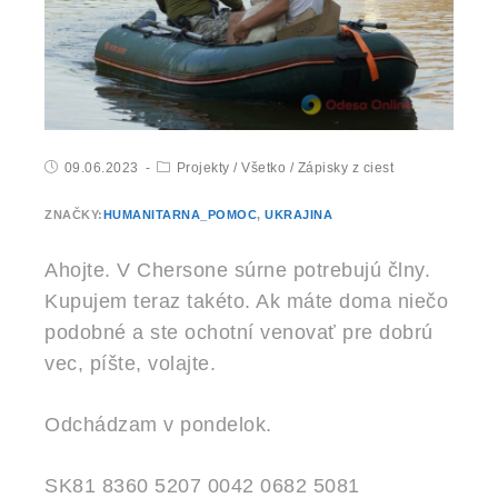
09.06.2023
Projekty
/
Všetko
/
Zápisky z ciest
ZNAČKY:
HUMANITARNA_POMOC
,
UKRAJINA
Ahojte. V Chersone súrne potrebujú člny.
Kupujem teraz takéto. Ak máte doma niečo
podobné a ste ochotní venovať pre dobrú
vec, píšte, volajte.
Odchádzam v pondelok.
SK81 8360 5207 0042 0682 5081