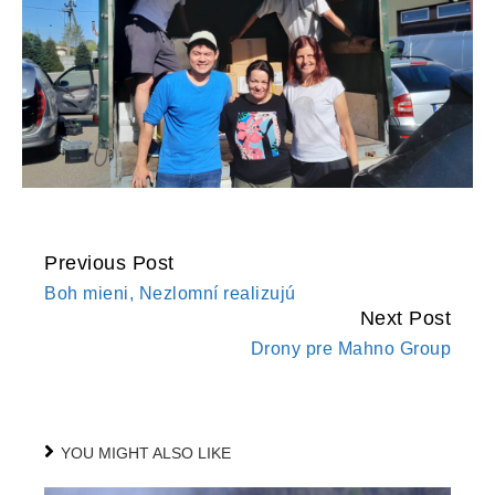
Previous Post
CONTINUE
Boh mieni, Nezlomní realizujú
READING
Next Post
Drony pre Mahno Group
YOU MIGHT ALSO LIKE