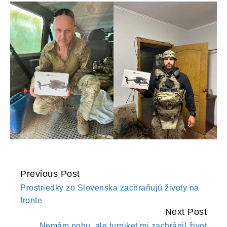
Previous Post
CONTINUE
Prostriedky zo Slovenska zachraňujú životy na
READING
fronte
Next Post
Nemám nohu, ale turniket mi zachránil život