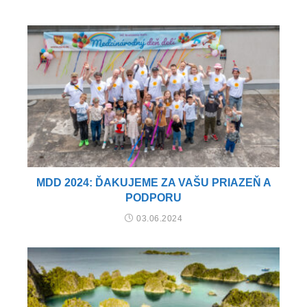
MDD 2024: ĎAKUJEME ZA VAŠU PRIAZEŇ A
PODPORU
03.06.2024