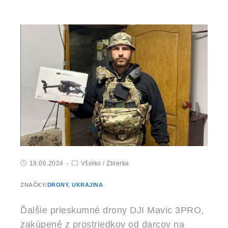
19.06.2024
Všetko
/
Zbierka
ZNAČKY:
DRONY
,
UKRAJINA
Ďalšie prieskumné drony DJI Mavic 3PRO,
zakúpené z prostriedkov od darcov na