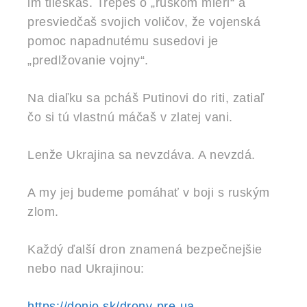
im tlieskaš. Trepeš o „ruskom mieri“ a
presviedčaš svojich voličov, že vojenská
pomoc napadnutému susedovi je
„predlžovanie vojny“.
Na diaľku sa pcháš Putinovi do riti, zatiaľ
čo si tú vlastnú máčaš v zlatej vani.
Lenže Ukrajina sa nevzdáva. A nevzdá.
A my jej budeme pomáhať v boji s ruským
zlom.
Každý ďalší dron znamená bezpečnejšie
nebo nad Ukrajinou:
https://donio.sk/drony-pre-ua