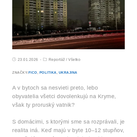
23.01.2026
Reportáž
/
Všetko
ZNAČKY:
FICO
,
POLITIKA
,
UKRAJINA
A v bytoch sa nesvieti preto, lebo
obyvatelia všetci dovolenkujú na Kryme,
však ty proruský vatnik?
S domácimi, s ktorými sme sa rozprávali, je
realita iná. Keď majú v byte 10–12 stupňov,