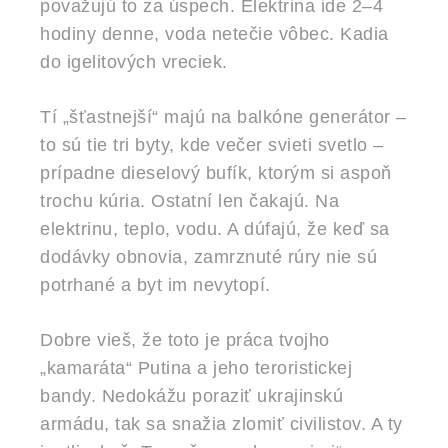
považujú to za úspech. Elektrina ide 2–4
hodiny denne, voda netečie vôbec. Kadia
do igelitových vreciek.
Tí „šťastnejší“ majú na balkóne generátor –
to sú tie tri byty, kde večer svieti svetlo –
prípadne dieselový bufík, ktorým si aspoň
trochu kúria. Ostatní len čakajú. Na
elektrinu, teplo, vodu. A dúfajú, že keď sa
dodávky obnovia, zamrznuté rúry nie sú
potrhané a byt im nevytopí.
Dobre vieš, že toto je práca tvojho
„kamaráta“ Putina a jeho teroristickej
bandy. Nedokážu poraziť ukrajinskú
armádu, tak sa snažia zlomiť civilistov. A ty