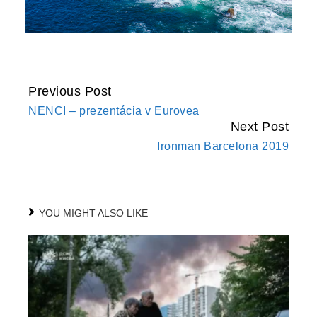
Previous Post
CONTINUE
NENCI – prezentácia v Eurovea
READING
Next Post
Ironman Barcelona 2019
YOU MIGHT ALSO LIKE