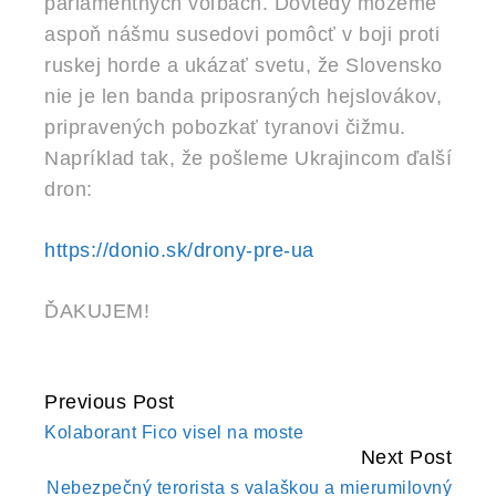
parlamentných voľbách. Dovtedy môžeme
aspoň nášmu susedovi pomôcť v boji proti
ruskej horde a ukázať svetu, že Slovensko
nie je len banda priposraných hejslovákov,
pripravených pobozkať tyranovi čižmu.
Napríklad tak, že pošleme Ukrajincom ďalší
dron:
https://donio.sk/drony-pre-ua
ĎAKUJEM!
Previous Post
CONTINUE
Kolaborant Fico visel na moste
READING
Next Post
Nebezpečný terorista s valaškou a mierumilovný