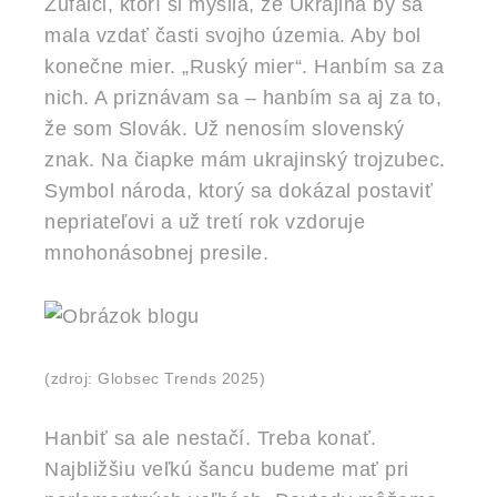
Zúfalci, ktorí si myslia, že Ukrajina by sa
mala vzdať časti svojho územia. Aby bol
konečne mier. „Ruský mier“. Hanbím sa za
nich. A priznávam sa – hanbím sa aj za to,
že som Slovák. Už nenosím slovenský
znak. Na čiapke mám ukrajinský trojzubec.
Symbol národa, ktorý sa dokázal postaviť
nepriateľovi a už tretí rok vzdoruje
mnohonásobnej presile.
(zdroj: Globsec Trends 2025)
Hanbiť sa ale nestačí. Treba konať.
Najbližšiu veľkú šancu budeme mať pri