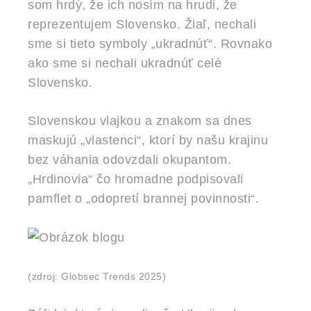
som hrdý, že ich nosím na hrudi, že
reprezentujem Slovensko. Žiaľ, nechali
sme si tieto symboly „ukradnúť“. Rovnako
ako sme si nechali ukradnúť celé
Slovensko.
Slovenskou vlajkou a znakom sa dnes
maskujú „vlastenci“, ktorí by našu krajinu
bez váhania odovzdali okupantom.
„Hrdinovia“ čo hromadne podpisovali
pamflet o „odopretí brannej povinnosti“.
(zdroj: Globsec Trends 2025)