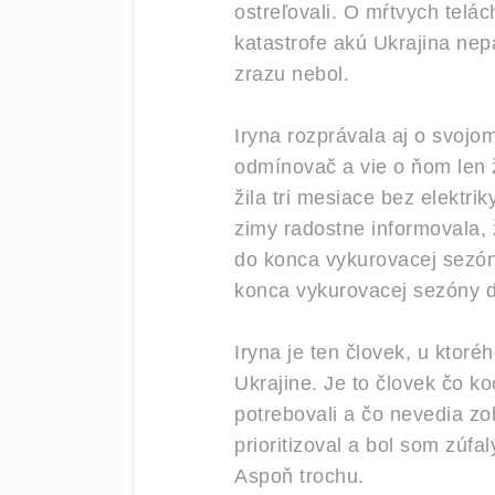
ostreľovali. O mŕtvych telá
katastrofe akú Ukrajina nep
zrazu nebol.
Iryna rozprávala aj o svojom 
odmínovač a vie o ňom len 
žila tri mesiace bez elektri
zimy radostne informovala,
do konca vykurovacej sezóny.
konca vykurovacej sezóny 
Iryna je ten človek, u ktor
Ukrajine. Je to človek čo 
potrebovali a čo nevedia zoh
prioritizoval a bol som zúf
Aspoň trochu.