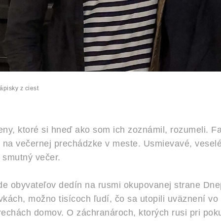
ápisky z ciest
ny, ktoré si hneď ako som ich zoznámil, rozumeli. F
 na večernej prechádzke v meste. Usmievavé, veselé
i smutný večer.
de obyvateľov dedín na rusmi okupovanej strane Dne
vkách, možno tisícoch ľudí, čo sa utopili uväznení v
rechách domov. O záchranároch, ktorých rusi pri pok