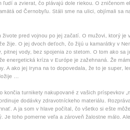
ch ľudí a zvierat, čo plávajú dole riekou. O zničenom
amätá od Černobyľu. Stáli sme na ulici, objímali sa 
živote pred vojnou po jej začatí. O mužovi, ktorý je v 
že žije. O jej dvoch deťoch, čo žijú u kamarátky v 
ky, pitnej vody, bez spojenia zo stetom. O tom ako sa
 že energetická kríza v Európe je zažehnaná. Že má
 A ako jej Iryna na to dopovedala, že to je super, le
dožije …
ého končia turnikety nakupované z vašich príspevkov „
koordinuje dodávky zdravotníckeho materiálu. Rozpráv
nať. A ja som v hlave počítal, čo všetko si ešte môže
alý. Je toho pomerne veľa a zároveň žalostne málo. 