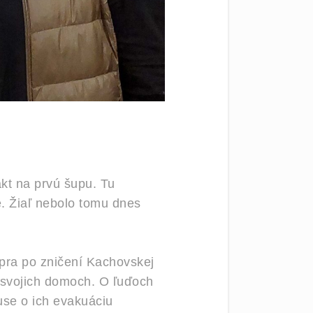
akt na prvú šupu. Tu
. Žiaľ nebolo tomu dnes
pra po zničení Kachovskej
o svojich domoch. O ľuďoch
use o ich evakuáciu