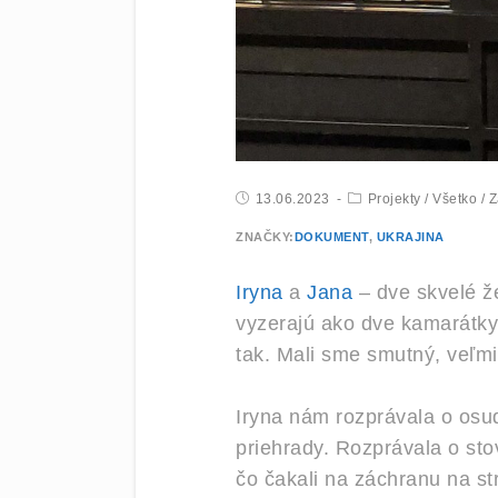
13.06.2023
Projekty
/
Všetko
/
Z
ZNAČKY:
DOKUMENT
,
UKRAJINA
Iryna
a
Jana
– dve skvelé že
vyzerajú ako dve kamarátky
tak. Mali sme smutný, veľm
Iryna nám rozprávala o osu
priehrady. Rozprávala o sto
čo čakali na záchranu na st