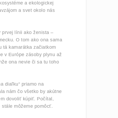
 ekosystéme a ekologickej
navzájom a svet okolo nás
prvej línii ako ženista –
Nemecku. O tom ako ona sama
 ju tá kamarátka začiatkom
me v Európe zásoby plynu až
nže ona nevie či sa tu toho
na diaľku“ priamo na
ala nám čo všetko by akútne
m dovoliť kúpiť. Počítal,
Ale stále môžeme pomôcť.