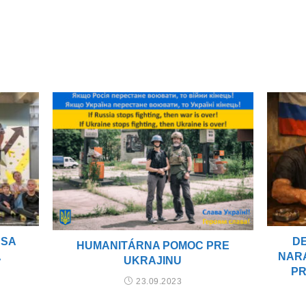
 SA
D
HUMANITÁRNA POMOC PRE
A
NARA
UKRAJINU
PR
23.09.2023