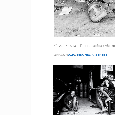
23.06.2013
Fotogaléria
/
Všetk
ZNAČKY:
AZIA
,
INDONEZIA
,
STREET