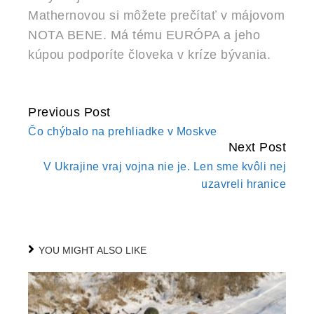
Mathernovou si môžete prečítať v májovom
NOTA BENE. Má tému EURÓPA a jeho
kúpou podporíte človeka v kríze bývania.
Previous Post
CONTINUE
Čo chýbalo na prehliadke v Moskve
READING
Next Post
V Ukrajine vraj vojna nie je. Len sme kvôli nej
uzavreli hranice
YOU MIGHT ALSO LIKE