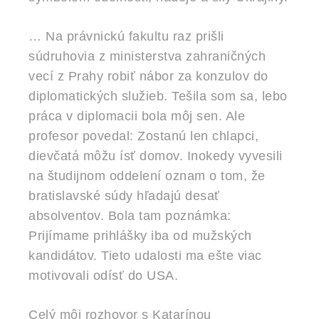
… Na právnickú fakultu raz prišli
súdruhovia z ministerstva zahraničných
vecí z Prahy robiť nábor za konzulov do
diplomatických služieb. Tešila som sa, lebo
práca v diplomacii bola môj sen. Ale
profesor povedal: Zostanú len chlapci,
dievčatá môžu ísť domov. Inokedy vyvesili
na študijnom oddelení oznam o tom, že
bratislavské súdy hľadajú desať
absolventov. Bola tam poznámka:
Prijímame prihlášky iba od mužských
kandidátov. Tieto udalosti ma ešte viac
motivovali odísť do USA.
Celý môj rozhovor s Katarínou