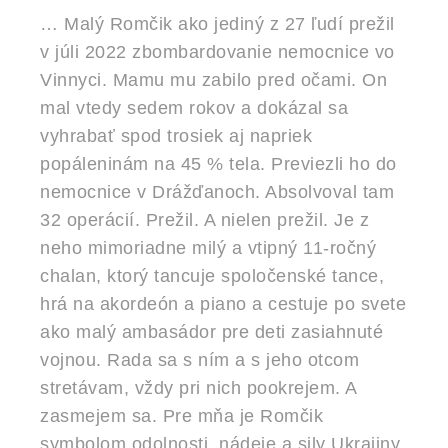
… Malý Romčik ako jediný z 27 ľudí prežil
v júli 2022 zbombardovanie nemocnice vo
Vinnyci. Mamu mu zabilo pred očami. On
mal vtedy sedem rokov a dokázal sa
vyhrabať spod trosiek aj napriek
popáleninám na 45 % tela. Previezli ho do
nemocnice v Drážďanoch. Absolvoval tam
32 operácií. Prežil. A nielen prežil. Je z
neho mimoriadne milý a vtipný 11-ročný
chalan, ktorý tancuje spoločenské tance,
hrá na akordeón a piano a cestuje po svete
ako malý ambasádor pre deti zasiahnuté
vojnou. Rada sa s ním a s jeho otcom
stretávam, vždy pri nich pookrejem. A
zasmejem sa. Pre mňa je Romčik
symbolom odolnosti, nádeje a sily Ukrajiny.