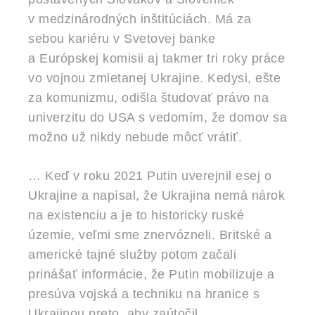
v medzinárodných inštitúciách. Má za
sebou kariéru v Svetovej banke
a Európskej komisii aj takmer tri roky práce
vo vojnou zmietanej Ukrajine. Kedysi, ešte
za komunizmu, odišla študovať právo na
univerzitu do USA s vedomím, že domov sa
možno už nikdy nebude môcť vrátiť.
… Keď v roku 2021 Putin uverejnil esej o
Ukrajine a napísal, že Ukrajina nemá nárok
na existenciu a je to historicky ruské
územie, veľmi sme znervózneli. Britské a
americké tajné služby potom začali
prinášať informácie, že Putin mobilizuje a
presúva vojská a techniku na hranice s
Ukrajinou preto, aby zaútočil.