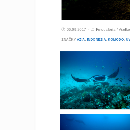
06.09.2017
Fotogaléria
/
Všetk
ZNAČKY:
AZIA
,
INDONEZIA
,
KOMODO
,
U