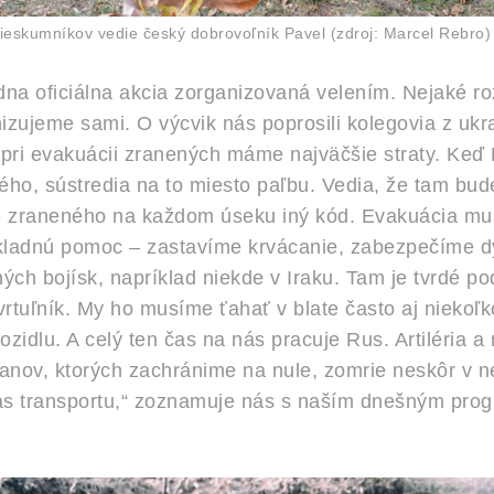
rieskumníkov vedie český dobrovoľník Pavel (zdroj: Marcel Rebro)
adna oficiálna akcia zorganizovaná velením. Nejaké r
izujeme sami. O výcvik nás poprosili kolegovia z ukr
pri evakuácii zranených máme najväčšie straty. Keď R
ho, sústredia na to miesto paľbu. Vedia, že tam bude 
e zraneného na každom úseku iný kód. Evakuácia musí
kladnú pomoc – zastavíme krvácanie, zabezpečíme d
ných bojísk, napríklad niekde v Iraku. Tam je tvrdé p
vrtuľník. My ho musíme ťahať v blate často aj niekoľk
idlu. A celý ten čas na nás pracuje Rus. Artiléria 
lanov, ktorých zachránime na nule, zomrie neskôr v 
čas transportu,“ zoznamuje nás s naším dnešným pro