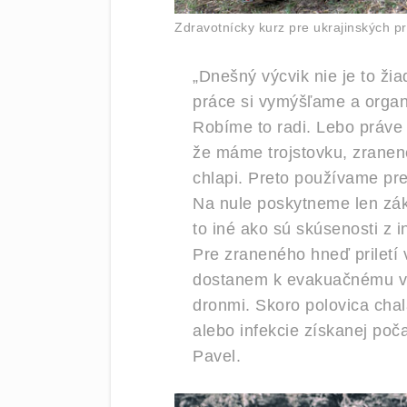
Zdravotnícky kurz pre ukrajinských p
„Dnešný výcvik nie je to ži
práce si vymýšľame a organ
Robíme to radi. Lebo práve 
že máme trojstovku, zranené
chlapi. Preto používame pr
Na nule poskytneme len zá
to iné ako sú skúsenosti z i
Pre zraneného hneď priletí 
dostanem k evakuačnému voz
dronmi. Skoro polovica cha
alebo infekcie získanej po
Pavel.