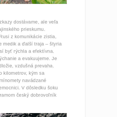
ozkazy dostávame, ale veľa
ajinského prieskumu.
usi z komunikácie zistia,
medik a ďalší traja – štyria
 byť rýchla a efektívna.
ýchanie a evakuujeme. Je
odložie, vzdušná prevaha.
o kilometrov, kým sa
a mínomety navádzané
nemocnici. V dôsledku šoku
gramom český dobrovoľník