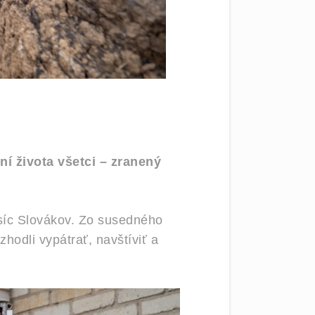
ní života všetci – zranený
isíc Slovákov. Zo susedného
hodli vypátrať, navštíviť a