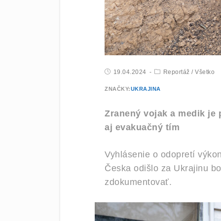
19.04.2024
Reportáž
/
Všetko
ZNAČKY:
UKRAJINA
Zranený vojak a medik je p
aj evakuačný tím
Vyhlásenie o odopretí výkon
Česka odišlo za Ukrajinu bo
zdokumentovať.