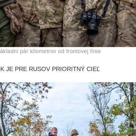
kladni pár kilometrov od frontovej línie
K JE PRE RUSOV PRIORITNÝ CIEĽ