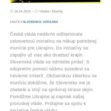
16.04.2024
Všetko
/
Zbierka
ZNAČKY:
SLOVENSKO
,
UKRAJINA
Česká vláda nedávno odštartovala
celosvetovú iniciatívu na nákup potrebnej
munície pre Ukrajinu. Do iniciatívy sa
zapojilo už viac ako dvadsať krajín.
Slovenská vláda sa odmietla pridať. S
odopretím pomoci nášmu susedovi sa
nevieme zmieriť. Občianskou zbierkou na
muníciu dokážme, že Slovensko nie je
zbabelé a stojí na správnej strane dejín.
Pomôžme Ukrajine aj napriek našej
proruskej vláde. Pridajme sa spolu k
iniciatíve českej vlády!