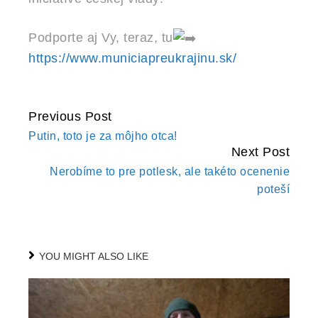
Podporte aj Vy, teraz, tu
https://www.municiapreukrajinu.sk/
Previous Post
CONTINUE
Putin, toto je za môjho otca!
READING
Next Post
Nerobíme to pre potlesk, ale takéto ocenenie
poteší
YOU MIGHT ALSO LIKE