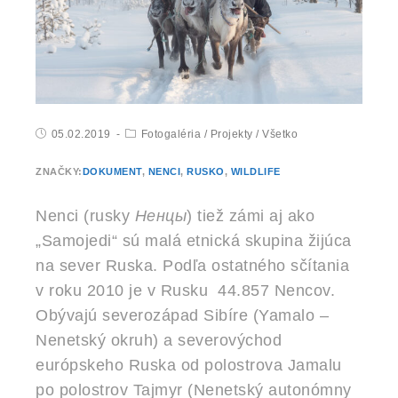
05.02.2019
Fotogaléria
/
Projekty
/
Všetko
ZNAČKY:
DOKUMENT
,
NENCI
,
RUSKO
,
WILDLIFE
Nenci (rusky
Ненцы
) tiež zámi aj ako
„Samojedi“ sú malá etnická skupina žijúca
na sever Ruska. Podľa ostatného sčítania
v roku 2010 je v Rusku 44.857 Nencov.
Obývajú severozápad Sibíre (Yamalo –
Nenetský okruh) a severovýchod
európskeho Ruska od polostrova Jamalu
po polostrov Tajmyr (Nenetský autonómny