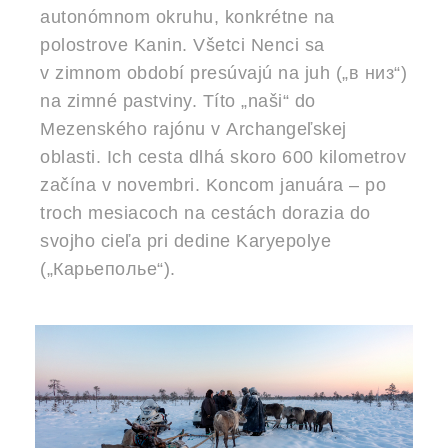
autonómnom okruhu, konkrétne na
polostrove Kanin. Všetci Nenci sa
v zimnom období presúvajú na juh („в низ“)
na zimné pastviny. Títo „naši“ do
Mezenského rajónu v Archangeľskej
oblasti. Ich cesta dlhá skoro 600 kilometrov
začína v novembri. Koncom januára – po
troch mesiacoch na cestách dorazia do
svojho cieľa pri dedine Karyepolye
(„Карьеполье“).