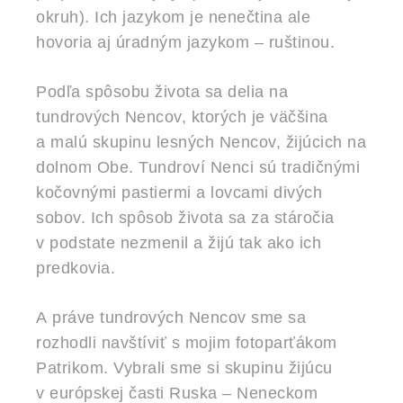
okruh). Ich jazykom je nenečtina ale
hovoria aj úradným jazykom – ruštinou.
Podľa spôsobu života sa delia na
tundrových Nencov, ktorých je väčšina
a malú skupinu lesných Nencov, žijúcich na
dolnom Obe. Tundroví Nenci sú tradičnými
kočovnými pastiermi a lovcami divých
sobov. Ich spôsob života sa za stáročia
v podstate nezmenil a žijú tak ako ich
predkovia.
A práve tundrových Nencov sme sa
rozhodli navštíviť s mojim fotoparťákom
Patrikom. Vybrali sme si skupinu žijúcu
v európskej časti Ruska – Neneckom