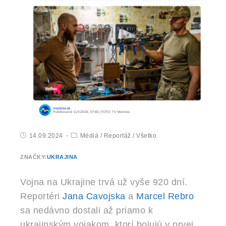
14.09.2024
Médiá
/
Reportáž
/
Všetko
ZNAČKY:
UKRAJINA
Vojna na Ukrajine trvá už vyše 920 dní.
Reportéri
Jana Cavojska
a
Marcel Rebro
sa nedávno dostali až priamo k
ukrajinským vojakom, ktorí bojujú v prvej