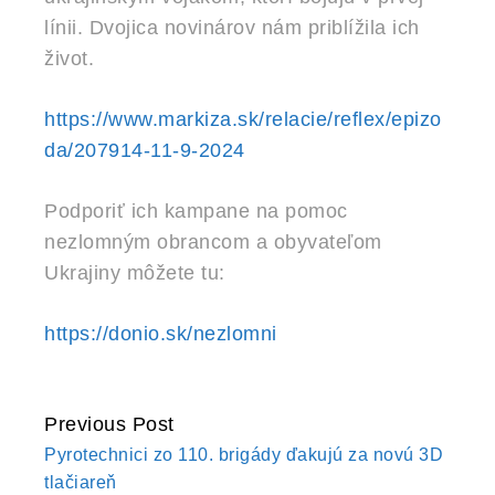
línii. Dvojica novinárov nám priblížila ich
život.
https://www.markiza.sk/relacie/reflex/epizo
da/207914-11-9-2024
Podporiť ich kampane na pomoc
nezlomným obrancom a obyvateľom
Ukrajiny môžete tu:
https://donio.sk/nezlomni
Previous Post
CONTINUE
Pyrotechnici zo 110. brigády ďakujú za novú 3D
READING
tlačiareň