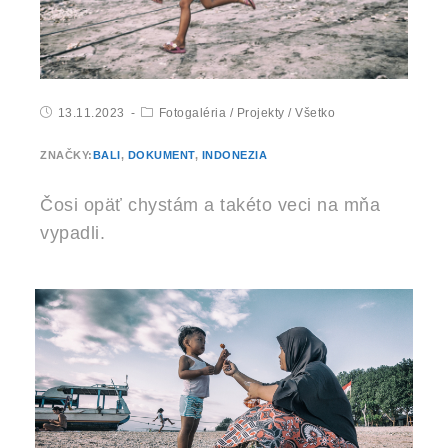
13.11.2023
Fotogaléria
/
Projekty
/
Všetko
ZNAČKY:
BALI
,
DOKUMENT
,
INDONEZIA
Čosi opäť chystám a takéto veci na mňa
vypadli.