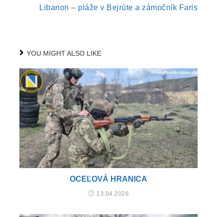
Libanon – pláže v Bejrúte a zámočník Faris
YOU MIGHT ALSO LIKE
OCEĽOVÁ HRANICA
13.04.2026