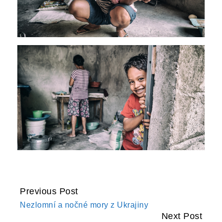
Previous Post
CONTINUE
Nezlomní a nočné mory z Ukrajiny
READING
Next Post