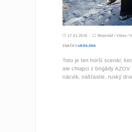
17.01.2026
Reportáž
/
Video
/
V
ZNAČKY:
UKRAJINA
Toto je ten horší scenár, ke
ale chlapci z brigády AZOV 
nácvik, našťastie, ruský dro