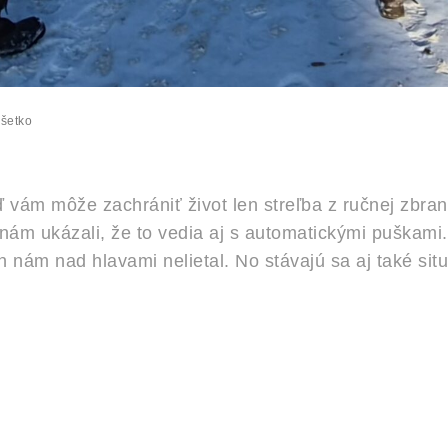
šetko
ď vám môže zachrániť život len streľba z ručnej zbran
nám ukázali, že to vedia aj s automatickými puškami.
n nám nad hlavami nelietal. No stávajú sa aj také situ