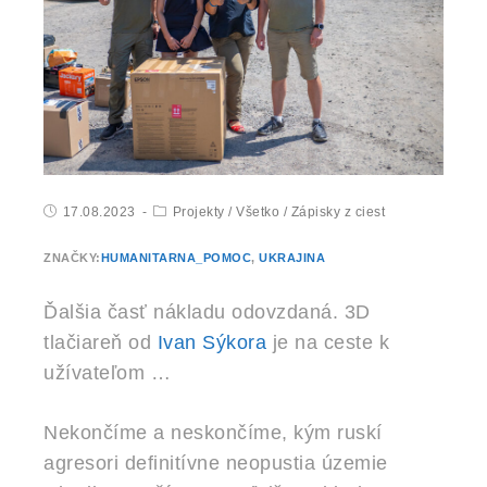
17.08.2023
Projekty
/
Všetko
/
Zápisky z ciest
ZNAČKY:
HUMANITARNA_POMOC
,
UKRAJINA
Ďalšia časť nákladu odovzdaná. 3D
tlačiareň od
Ivan Sýkora
je na ceste k
užívateľom …
Nekončíme a neskončíme, kým ruskí
agresori definitívne neopustia územie