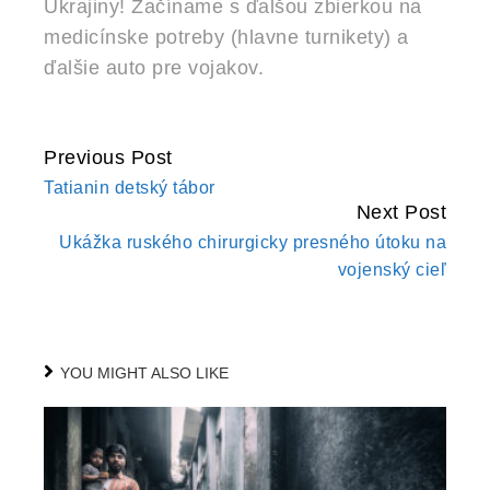
Ukrajiny! Začíname s ďalšou zbierkou na
medicínske potreby (hlavne turnikety) a
ďalšie auto pre vojakov.
Previous Post
CONTINUE
Tatianin detský tábor
READING
Next Post
Ukážka ruského chirurgicky presného útoku na
vojenský cieľ
YOU MIGHT ALSO LIKE