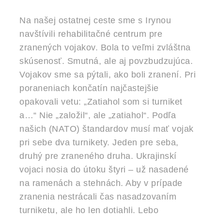
Na našej ostatnej ceste sme s Irynou
navštívili rehabilitačné centrum pre
zranených vojakov. Bola to veľmi zvláštna
skúsenosť. Smutná, ale aj povzbudzujúca.
Vojakov sme sa pýtali, ako boli zranení. Pri
poraneniach končatín najčastejšie
opakovali vetu: „Zatiahol som si turniket
a…“ Nie „založil“, ale „zatiahol“. Podľa
našich (NATO) štandardov musí mať vojak
pri sebe dva turnikety. Jeden pre seba,
druhý pre zraneného druha. Ukrajinskí
vojaci nosia do útoku štyri – už nasadené
na ramenách a stehnách. Aby v prípade
zranenia nestrácali čas nasadzovaním
turniketu, ale ho len dotiahli. Lebo