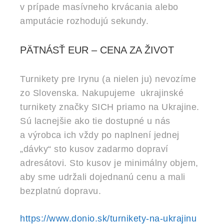
v prípade masívneho krvácania alebo
amputácie rozhodujú sekundy.
PÄTNÁSŤ EUR – CENA ZA ŽIVOT
Turnikety pre Irynu (a nielen ju) nevozíme
zo Slovenska. Nakupujeme ukrajinské
turnikety značky SICH priamo na Ukrajine.
Sú lacnejšie ako tie dostupné u nás
a výrobca ich vždy po naplnení jednej
„dávky“ sto kusov zadarmo dopraví
adresátovi. Sto kusov je minimálny objem,
aby sme udržali dojednanú cenu a mali
bezplatnú dopravu.
https://www.donio.sk/turnikety-na-ukrajinu