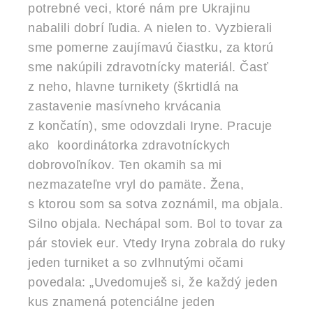
potrebné veci, ktoré nám pre Ukrajinu
nabalili dobrí ľudia. A nielen to. Vyzbierali
sme pomerne zaujímavú čiastku, za ktorú
sme nakúpili zdravotnícky materiál. Časť
z neho, hlavne turnikety (škrtidlá na
zastavenie masívneho krvácania
z končatín), sme odovzdali Iryne. Pracuje
ako koordinátorka zdravotníckych
dobrovoľníkov. Ten okamih sa mi
nezmazateľne vryl do pamäte. Žena,
s ktorou som sa sotva zoznámil, ma objala.
Silno objala. Nechápal som. Bol to tovar za
pár stoviek eur. Vtedy Iryna zobrala do ruky
jeden turniket a so zvlhnutými očami
povedala: „Uvedomuješ si, že každý jeden
kus znamená potenciálne jeden