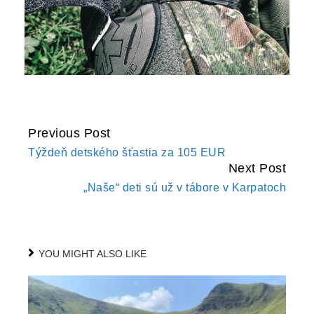
Previous Post
CONTINUE
Týždeň detského šťastia za 105 EUR
READING
Next Post
„Naše“ deti sú už v tábore v Karpatoch
YOU MIGHT ALSO LIKE