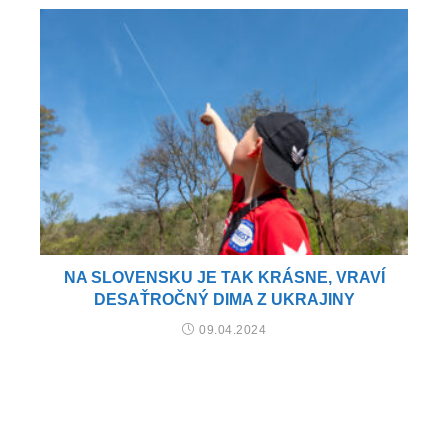
NA SLOVENSKU JE TAK KRÁSNE, VRAVÍ
DESAŤROČNÝ DIMA Z UKRAJINY
09.04.2024