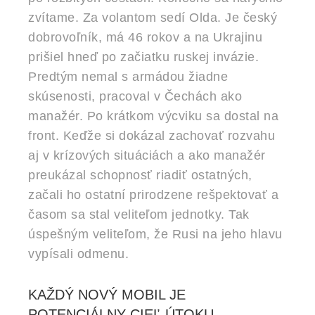
zvítame. Za volantom sedí Olda. Je český
dobrovoľník, má 46 rokov a na Ukrajinu
prišiel hneď po začiatku ruskej invázie.
Predtým nemal s armádou žiadne
skúsenosti, pracoval v Čechách ako
manažér. Po krátkom výcviku sa dostal na
front. Keďže si dokázal zachovať rozvahu
aj v krízových situáciách a ako manažér
preukázal schopnosť riadiť ostatných,
začali ho ostatní prirodzene rešpektovať a
časom sa stal veliteľom jednotky. Tak
úspešným veliteľom, že Rusi na jeho hlavu
vypísali odmenu.
KAŽDÝ NOVÝ MOBIL JE
POTENCIÁLNY CIEĽ ÚTOKU