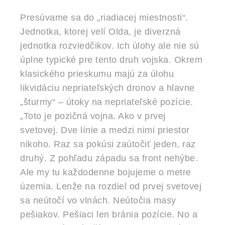
Presúvame sa do „riadiacej miestnosti“.
Jednotka, ktorej velí Olda, je diverzná
jednotka rozviedčikov. Ich úlohy ale nie sú
úplne typické pre tento druh vojska. Okrem
klasického prieskumu majú za úlohu
likvidáciu nepriateľských dronov a hlavne
„šturmy“ – útoky na nepriateľské pozície.
„Toto je pozičná vojna. Ako v prvej
svetovej. Dve línie a medzi nimi priestor
nikoho. Raz sa pokúsi zaútočiť jeden, raz
druhý. Z pohľadu západu sa front nehýbe.
Ale my tu každodenne bojujeme o metre
územia. Lenže na rozdiel od prvej svetovej
sa neútočí vo vlnách. Neútočia masy
pešiakov. Pešiaci len bránia pozície. No a