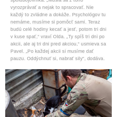
spolubojovníka. „Musia sa z toho
vyrozprávať a nejak to spracovať. Nie
každý to zvládne a dokáže. Psychológov tu
nemáme, musíme si pomôcť sami. Teraz
budú celé hodiny kecať a jesť, potom tri dni
v kuse spať,“ vraví Olda. „Ty spíš tri dni po
akcii, ale aj tri dni pred akciou,“ usmieva sa
Pavel. „Po každej akcii si musíme dať
pauzu. Oddýchnuť si, nabrať sily“, dodáva.