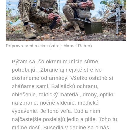
Príprava pred akciou (zdroj: Marcel Rebro)
Pýtam sa, čo okrem munície súrne
potrebujú. „Zbrane aj nejaké strelivo
dostaneme od armády. Všetko ostatné si
zháňame sami. Balistickú ochranu,
oblečenie, taktický materiál, drony, optiku
na zbrane, nočné videnie, medické
vybavenie. Je toho veľa. Ľudia nám
najčastejšie posielajú jedlo a pitie. Toho tu
máme dosť. Susedia v dedine sa o nás