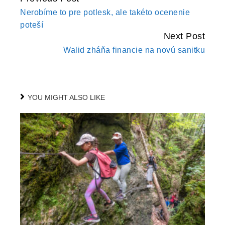
Nerobíme to pre potlesk, ale takéto ocenenie
READING
poteší
Next Post
Walid zháňa financie na novú sanitku
YOU MIGHT ALSO LIKE