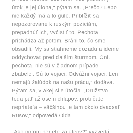
útok je jej úloha,“ pýtam sa. „Prečo? Lebo
nie každý má a to gule. Priblížiť sa
nepozorovane k ruským pozíciám,
prepadnúť ich, vyčistiť to. Pechota
prichádza až potom. Bráni to, čo sme
obsadili. My sa stiahneme dozadu a ideme
oddychovať pred ďalším šturmom. Oni,
pechota, nie sú v žiadnom prípade
zbabelci. Sú to vojaci. Odvážni vojaci. Len
nemajú žalúdok na našu prácu,“ dodáva.
Pýtam sa, v akej sile útočia. „Družstvo,
teda päť až osem chlapov, proti čate
nepriateľa – väčšinou je tam okolo dvadsať
Rusov,“ odpovedá Olda.
„Ako potom beriete zajatcov?“ vyzvedá