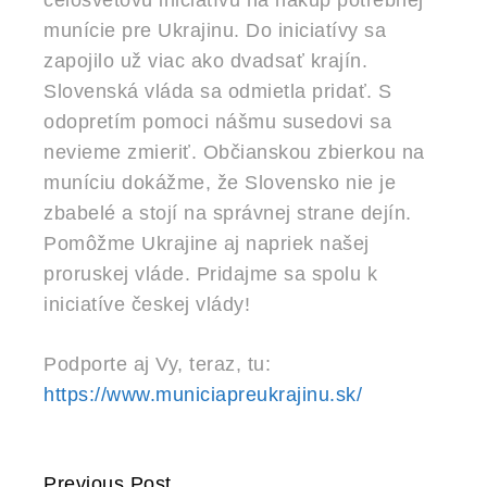
munície pre Ukrajinu. Do iniciatívy sa
zapojilo už viac ako dvadsať krajín.
Slovenská vláda sa odmietla pridať. S
odopretím pomoci nášmu susedovi sa
nevieme zmieriť. Občianskou zbierkou na
muníciu dokážme, že Slovensko nie je
zbabelé a stojí na správnej strane dejín.
Pomôžme Ukrajine aj napriek našej
proruskej vláde. Pridajme sa spolu k
iniciatíve českej vlády!
Podporte aj Vy, teraz, tu:
https://www.municiapreukrajinu.sk/
Previous Post
CONTINUE