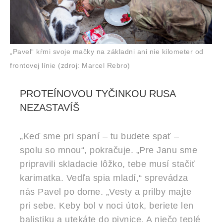
„Pavel“ kŕmi svoje mačky na základni ani nie kilometer od
frontovej línie (zdroj: Marcel Rebro)
PROTEÍNOVOU TYČINKOU RUSA
NEZASTAVÍŠ
„Keď sme pri spaní – tu budete spať –
spolu so mnou“, pokračuje. „Pre Janu sme
pripravili skladacie lôžko, tebe musí stačiť
karimatka. Vedľa spia mladí,“ sprevádza
nás Pavel po dome. „Vesty a prilby majte
pri sebe. Keby bol v noci útok, beriete len
balistiku a utekáte do pivnice. A niečo teplé