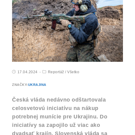
17.04.2024
Reportáž
/
Všetko
ZNAČKY:
UKRAJINA
Česká vláda nedávno odštartovala
celosvetovú iniciatívu na nákup
potrebnej munície pre Ukrajinu. Do
iniciatívy sa zapojilo už viac ako
dvadsať krajín. Slovenská vláda sa