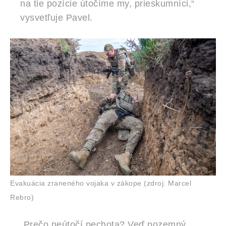
na tie pozície útočíme my, prieskumníci,“
vysvetľuje Pavel.
Evakuácia zraneného vojaka v zákope (zdroj: Marcel
Rebro)
„Prečo neútočí pechota? Veď pozemný