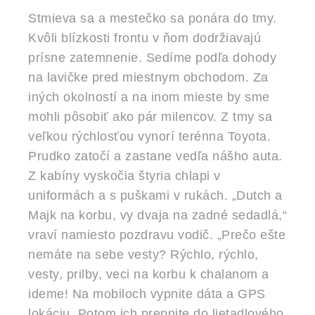
Stmieva sa a mestečko sa ponára do tmy.
Kvôli blízkosti frontu v ňom dodržiavajú
prísne zatemnenie. Sedíme podľa dohody
na lavičke pred miestnym obchodom. Za
iných okolností a na inom mieste by sme
mohli pôsobiť ako pár milencov. Z tmy sa
veľkou rýchlosťou vynorí terénna Toyota.
Prudko zatočí a zastane vedľa nášho auta.
Z kabíny vyskočia štyria chlapi v
uniformách a s puškami v rukách. „Dutch a
Majk na korbu, vy dvaja na zadné sedadlá,“
vraví namiesto pozdravu vodič. „Prečo ešte
nemáte na sebe vesty? Rýchlo, rýchlo,
vesty, prilby, veci na korbu k chalanom a
ideme! Na mobiloch vypnite dáta a GPS
lokáciu. Potom ich prepnite do lietadlového