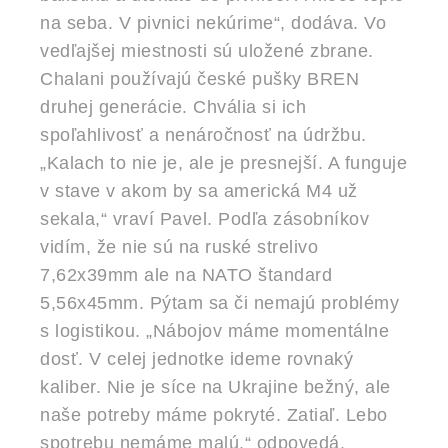
na seba. V pivnici nekúrime“, dodáva. Vo
vedľajšej miestnosti sú uložené zbrane.
Chalani používajú české pušky BREN
druhej generácie. Chvália si ich
spoľahlivosť a nenáročnosť na údržbu.
„Kalach to nie je, ale je presnejší. A funguje
v stave v akom by sa americká M4 už
sekala,“ vraví Pavel. Podľa zásobníkov
vidím, že nie sú na ruské strelivo
7,62x39mm ale na NATO štandard
5,56x45mm. Pýtam sa či nemajú problémy
s logistikou. „Nábojov máme momentálne
dosť. V celej jednotke ideme rovnaký
kaliber. Nie je síce na Ukrajine bežný, ale
naše potreby máme pokryté. Zatiaľ. Lebo
spotrebu nemáme malú,“ odpovedá.