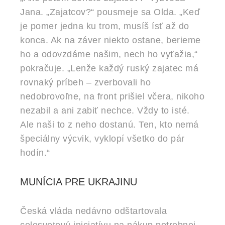
Jana. „Zajatcov?“ pousmeje sa Olda. „Keď
je pomer jedna ku trom, musíš ísť až do
konca. Ak na záver niekto ostane, berieme
ho a odovzdáme našim, nech ho vyťažia,“
pokračuje. „Lenže každý ruský zajatec má
rovnaký príbeh – zverbovali ho
nedobrovoľne, na front prišiel včera, nikoho
nezabil a ani zabiť nechce. Vždy to isté.
Ale naši to z neho dostanú. Ten, kto nemá
špeciálny výcvik, vyklopí všetko do pár
hodín.“
MUNÍCIA PRE UKRAJINU
Česká vláda nedávno odštartovala
celosvetovú iniciatívu na nákup potrebnej