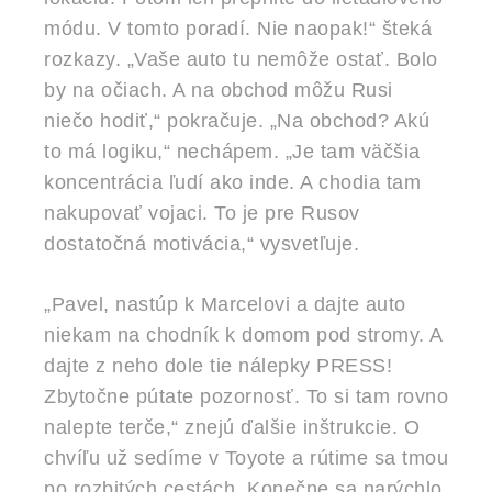
módu. V tomto poradí. Nie naopak!“ šteká
rozkazy. „Vaše auto tu nemôže ostať. Bolo
by na očiach. A na obchod môžu Rusi
niečo hodiť,“ pokračuje. „Na obchod? Akú
to má logiku,“ nechápem. „Je tam väčšia
koncentrácia ľudí ako inde. A chodia tam
nakupovať vojaci. To je pre Rusov
dostatočná motivácia,“ vysvetľuje.
„Pavel, nastúp k Marcelovi a dajte auto
niekam na chodník k domom pod stromy. A
dajte z neho dole tie nálepky PRESS!
Zbytočne pútate pozornosť. To si tam rovno
nalepte terče,“ znejú ďalšie inštrukcie. O
chvíľu už sedíme v Toyote a rútime sa tmou
po rozbitých cestách. Konečne sa narýchlo