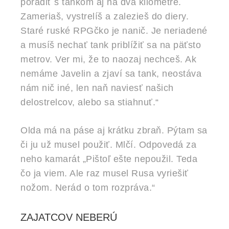
poradiť s tankom aj na dva kilometre.
Zameriaš, vystrelíš a zalezieš do diery.
Staré ruské RPGčko je nanič. Je neriadené
a musíš nechať tank priblížiť sa na päťsto
metrov. Ver mi, že to naozaj nechceš. Ak
nemáme Javelin a zjaví sa tank, neostáva
nám nič iné, len naň naviesť našich
delostrelcov, alebo sa stiahnuť.“
Olda má na páse aj krátku zbraň. Pýtam sa
či ju už musel použiť. Mlčí. Odpovedá za
neho kamarát „Pištoľ ešte nepoužil. Teda
čo ja viem. Ale raz musel Rusa vyriešiť
nožom. Nerád o tom rozpráva.“
ZAJATCOV NEBERÚ