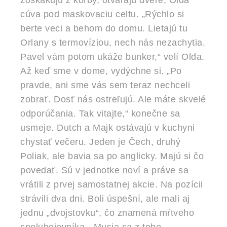
zoskakujú z korby, otvárajú dvere, Olda
cúva pod maskovaciu celtu. „Rýchlo si
berte veci a behom do domu. Lietajú tu
Orlany s termovíziou, nech nás nezachytia.
Pavel vám potom ukáže bunker,“ velí Olda.
Až keď sme v dome, vydýchne si. „Po
pravde, ani sme vás sem teraz nechceli
zobrať. Dosť nás ostreľujú. Ale máte skvelé
odporúčania. Tak vitajte,“ konečne sa
usmeje. Dutch a Majk ostávajú v kuchyni
chystať večeru. Jeden je Čech, druhý
Poliak, ale bavia sa po anglicky. Majú si čo
povedať. Sú v jednotke noví a práve sa
vrátili z prvej samostatnej akcie. Na pozícii
strávili dva dni. Boli úspešní, ale mali aj
jednu „dvojstovku“, čo znamená mŕtveho