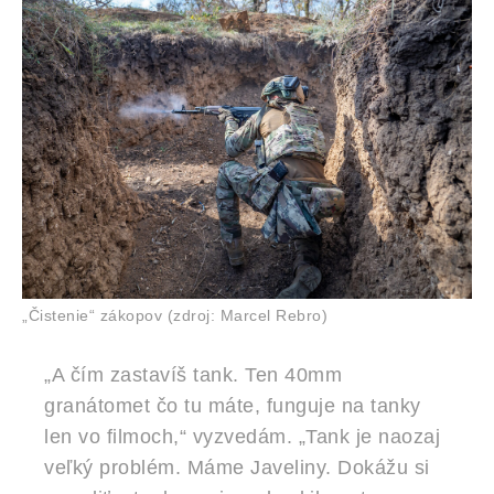
„Čistenie“ zákopov (zdroj: Marcel Rebro)
„A čím zastavíš tank. Ten 40mm
granátomet čo tu máte, funguje na tanky
len vo filmoch,“ vyzvedám. „Tank je naozaj
veľký problém. Máme Javeliny. Dokážu si