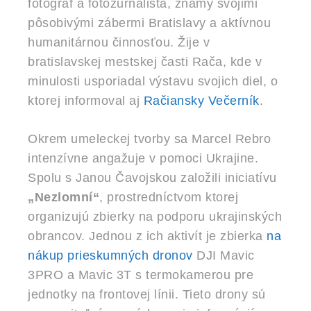
fotograf a fotožurnalista, známy svojimi
pôsobivými zábermi Bratislavy a aktívnou
humanitárnou činnosťou. Žije v
bratislavskej mestskej časti Rača, kde v
minulosti usporiadal výstavu svojich diel, o
ktorej informoval aj
Račiansky Večerník
.
Okrem umeleckej tvorby sa Marcel Rebro
intenzívne angažuje v pomoci Ukrajine.
Spolu s Janou Čavojskou založili iniciatívu
„Nezlomní“
, prostredníctvom ktorej
organizujú zbierky na podporu ukrajinských
obrancov. Jednou z ich aktivít je zbierka
na
nákup prieskumných dronov
DJI Mavic
3PRO a Mavic 3T s termokamerou pre
jednotky na frontovej línii. Tieto drony sú