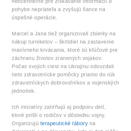
neoceniteľné pre získavanie informácií o
pohybe nepriateľa a zvyšujú šance na
úspešné operácie.
Marcel a Jana tiež organizovali zbierky na
nákup turniketov – škrtidiel na zastavenie
masívneho krvácania, ktoré sú kľúčové pre
záchranu životov zranených vojakov.
Počas svojich ciest na Ukrajinu odovzdali
tieto zdravotnícke pomôcky priamo do rúk
zdravotníckych dobrovoľníkov a vojenských
jednotiek.
Ich iniciatívy zahŕňajú aj podporu detí,
ktoré prišli o rodičov v dôsledku vojny.
Organizujú
terapeutické tábory
na