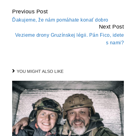
Previous Post
CONTINUE
Ďakujeme, že nám pomáhate konať dobro
READING
Next Post
Vezieme drony Gruzínskej légii. Pán Fico, idete
s nami?
YOU MIGHT ALSO LIKE