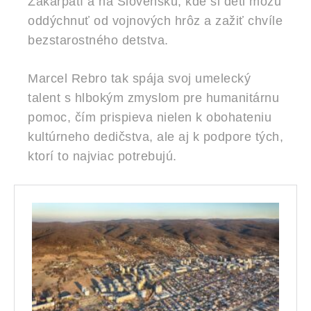
Zakarpatí a na Slovensku, kde si deti môžu
oddýchnuť od vojnových hrôz a zažiť chvíle
bezstarostného detstva.
Marcel Rebro tak spája svoj umelecký
talent s hlbokým zmyslom pre humanitárnu
pomoc, čím prispieva nielen k obohateniu
kultúrneho dedičstva, ale aj k podpore tých,
ktorí to najviac potrebujú.