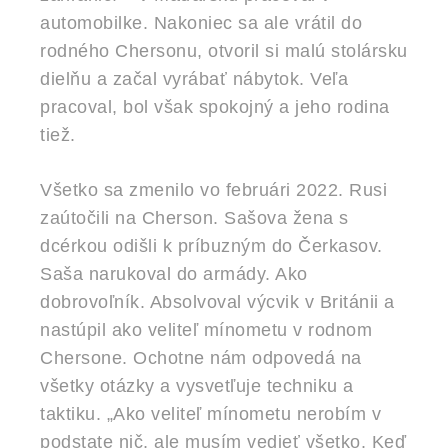
automobilke. Nakoniec sa ale vrátil do
rodného Chersonu, otvoril si malú stolársku
dielňu a začal vyrábať nábytok. Veľa
pracoval, bol však spokojný a jeho rodina
tiež.
Všetko sa zmenilo vo februári 2022. Rusi
zaútočili na Cherson. Sašova žena s
dcérkou odišli k príbuzným do Čerkasov.
Saša narukoval do armády. Ako
dobrovoľník. Absolvoval výcvik v Británii a
nastúpil ako veliteľ mínometu v rodnom
Chersone. Ochotne nám odpovedá na
všetky otázky a vysvetľuje techniku a
taktiku. „Ako veliteľ mínometu nerobím v
podstate nič, ale musím vedieť všetko. Keď