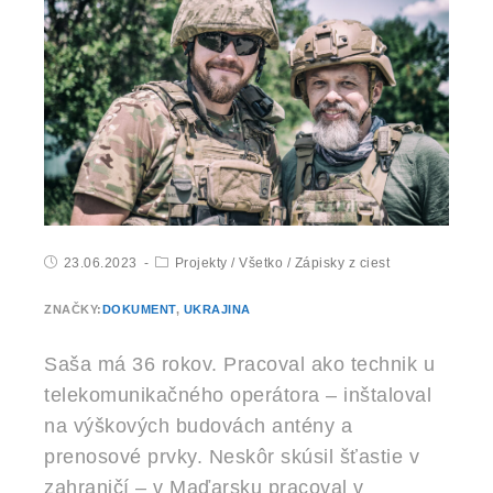
23.06.2023
Projekty
/
Všetko
/
Zápisky z ciest
ZNAČKY:
DOKUMENT
,
UKRAJINA
Saša má 36 rokov. Pracoval ako technik u
telekomunikačného operátora – inštaloval
na výškových budovách antény a
prenosové prvky. Neskôr skúsil šťastie v
zahraničí – v Maďarsku pracoval v