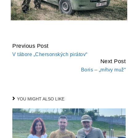
Previous Post
CONTINUE
V tábore „Chersonských pirátov“
READING
Next Post
Boris – „mŕtvy muž“
YOU MIGHT ALSO LIKE