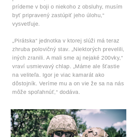
prídeme v boji o niekoho z obsluhy, musím
byť pripravený zastúpiť jeho úlohu,“
vysvetľuje.
„Pirátska“ jednotka v ktorej slúži má teraz
zhruba polovičný stav. „Niektorých prevelili,
iných zranili. A mali sme aj nejaké 200vky,“
vraví usmievavý chlap. „Máme ale šťastie
na veliteľa. Igor je viac kamarát ako
dôstojník. Veríme mu a on vie že sa na nás
môže spoľahnúť,“ dodáva.