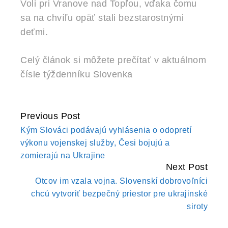
Voli pri Vranove nad Topľou, vďaka čomu
sa na chvíľu opäť stali bezstarostnými
deťmi.
Celý článok si môžete prečítať v aktuálnom
čísle týždenníku Slovenka
Previous Post
CONTINUE
Kým Slováci podávajú vyhlásenia o odopretí
READING
výkonu vojenskej služby, Česi bojujú a
zomierajú na Ukrajine
Next Post
Otcov im vzala vojna. Slovenskí dobrovoľníci
chcú vytvoriť bezpečný priestor pre ukrajinské
siroty