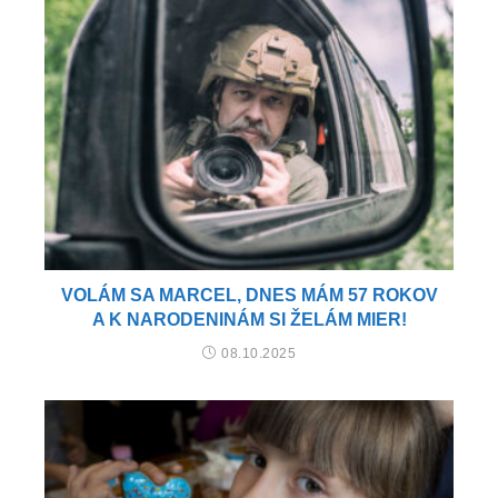
VOLÁM SA MARCEL, DNES MÁM 57 ROKOV
A K NARODENINÁM SI ŽELÁM MIER!
08.10.2025