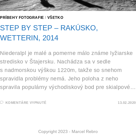
PRÍBEHY FOTOGRAFIE
/
VŠETKO
STEP BY STEP – RAKÚSKO,
WETTERIN, 2014
Niederalpl je malé a pomerne málo známe lyžiarske
stredisko v Štajersku. Nachádza sa v sedle
s nadmorskou výškou 1220m, takže so snehom
spravidla problémy nemá. Jeho poloha z neho
spravila populárny východiskový bod pre skialpové…
NA
KOMENTÁRE VYPNUTÉ
13.02.2020
STEP
BY
STEP
–
RAKÚSKO,
WETTERIN,
2014
Copyright 2023 - Marcel Rebro