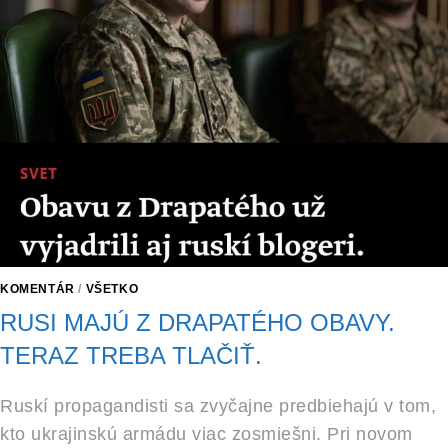
KOMENTÁR
/
VŠETKO
RUSI MAJÚ Z DRAPATÉHO OBAVY.
TERAZ TREBA TLAČIŤ.
Ruskí propagandisti sa zvyčajne predbiehajú v tom,
kto ukrajinskú armádu viac zosmiešni. Pri novom