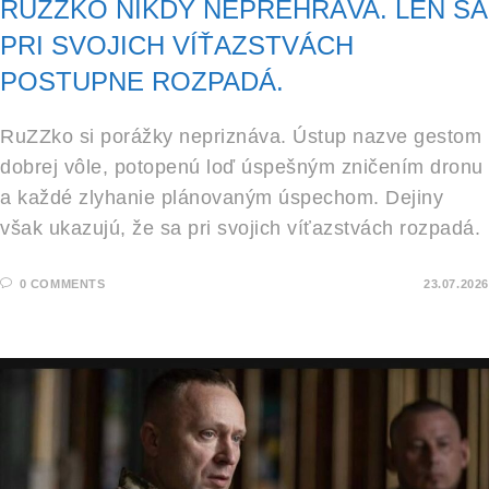
RUZZKO NIKDY NEPREHRÁVA. LEN SA
PRI SVOJICH VÍŤAZSTVÁCH
POSTUPNE ROZPADÁ.
RuZZko si porážky nepriznáva. Ústup nazve gestom
dobrej vôle, potopenú loď úspešným zničením dronu
a každé zlyhanie plánovaným úspechom. Dejiny
však ukazujú, že sa pri svojich víťazstvách rozpadá.
0 COMMENTS
23.07.2026