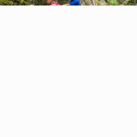
REPORTÁŽ
/
VŠETKO
MALÍ CHERSONCI SA NEBOJA ANI
ČERTA
Včera sme s deťmi boli v tiesňave Čertova dolina.
Nie je to len obyčajná prechádzka lesom. Chodník
vedie cez rebríky, stúpačky, skaly a zaistené úseky.
Lenže malí Chersonci sa neboja…