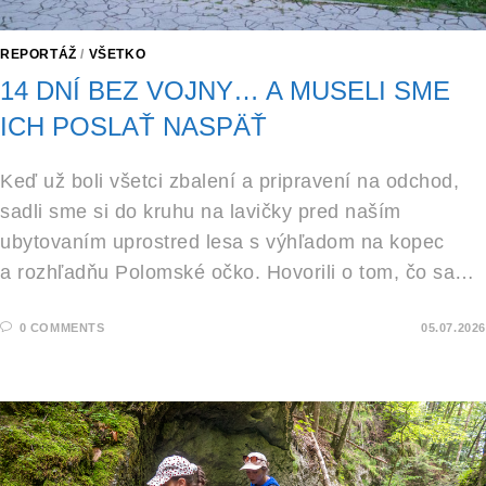
REPORTÁŽ
/
VŠETKO
14 DNÍ BEZ VOJNY… A MUSELI SME
ICH POSLAŤ NASPÄŤ
Keď už boli všetci zbalení a pripravení na odchod,
sadli sme si do kruhu na lavičky pred naším
ubytovaním uprostred lesa s výhľadom na kopec
a rozhľadňu Polomské očko. Hovorili o tom, čo sa…
0 COMMENTS
05.07.2026