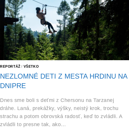
REPORTÁŽ
/
VŠETKO
NEZLOMNÉ DETI Z MESTA HRDINU NA
DNIPRE
Dnes sme boli s deťmi z Chersonu na Tarzanej
dráhe. Laná, prekážky, výšky, neistý krok, trochu
strachu a potom obrovská radosť, keď to zvládli. A
zvládli to presne tak, ako…