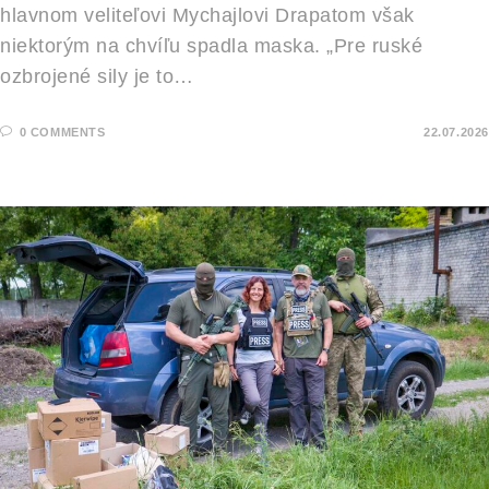
hlavnom veliteľovi Mychajlovi Drapatom však
niektorým na chvíľu spadla maska. „Pre ruské
ozbrojené sily je to…
0 COMMENTS
22.07.2026