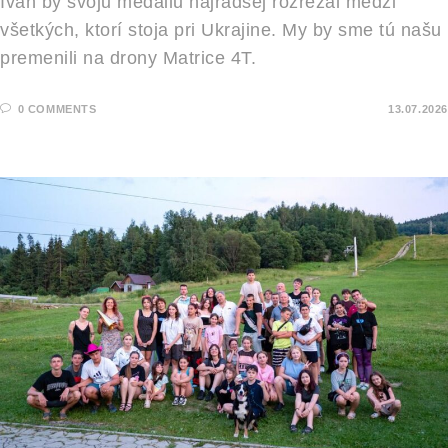
Ivan by svoju medailu najradšej rozrezal medzi
všetkých, ktorí stoja pri Ukrajine. My by sme tú našu
premenili na drony Matrice 4T.
0 COMMENTS
13.07.2026