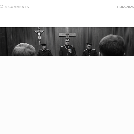
0 COMMENTS
11.02.2025
KOMENTÁR
/
VŠETKO
SMEROMAFIA SA NÁM VYHRÁŽA