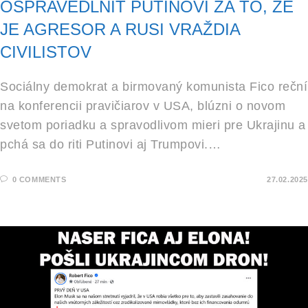
OSPRAVEDLNIŤ PUTINOVI ZA TO, ŽE
JE AGRESOR A RUSI VRAŽDIA
CIVILISTOV
Sociálny demokrat a birmovaný komunista Fico reční
na konferencii pravičiarov v USA, blúzni o novom
svetom poriadku a spravodlivom mieri pre Ukrajinu a
pchá sa do riti Putinovi aj Trumpovi.…
0 COMMENTS
27.02.2025