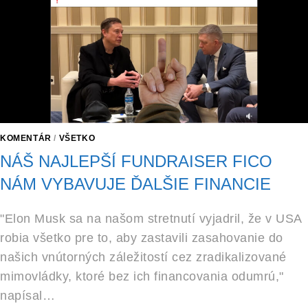
KOMENTÁR
/
VŠETKO
NÁŠ NAJLEPŠÍ FUNDRAISER FICO
NÁM VYBAVUJE ĎALŠIE FINANCIE
"Elon Musk sa na našom stretnutí vyjadril, že v USA
robia všetko pre to, aby zastavili zasahovanie do
našich vnútorných záležitostí cez zradikalizované
mimovládky, ktoré bez ich financovania odumrú,"
napísal…