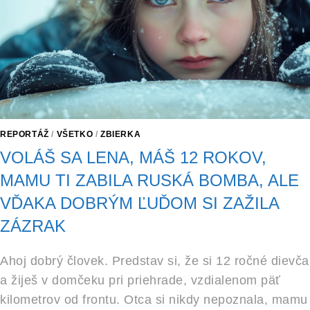
REPORTÁŽ
/
VŠETKO
/
ZBIERKA
VOLÁŠ SA LENA, MÁŠ 12 ROKOV,
MAMU TI ZABILA RUSKÁ BOMBA, ALE
VĎAKA DOBRÝM ĽUĎOM SI ZAŽILA
ZÁZRAK
Ahoj dobrý človek. Predstav si, že si 12 ročné dievča
a žiješ v domčeku pri priehrade, vzdialenom päť
kilometrov od frontu. Otca si nikdy nepoznala, mamu