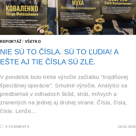
REPORTÁŽ
/
VŠETKO
NIE SÚ TO ČÍSLA. SÚ TO ĽUDIA! A
EŠTE AJ TIE ČÍSLA SÚ ZLÉ.
V pondelok bolo tretie výročie začiatku "trojdňovej
špeciálnej operácie". Smutné výročie. Analytici sa
predbiehali v odhadoch škôd, strát, mŕtvych a
zranených na jednej aj druhej strane. Čísla, čísla,
čísla. Lenže…
0 COMMENTS
28.02.2025