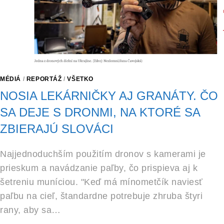
MÉDIÁ
/
REPORTÁŽ
/
VŠETKO
NOSIA LEKÁRNIČKY AJ GRANÁTY. ČO
SA DEJE S DRONMI, NA KTORÉ SA
ZBIERAJÚ SLOVÁCI
Najjednoduchším použitím dronov s kamerami je
prieskum a navádzanie paľby, čo prispieva aj k
šetreniu muníciou. "Keď má mínometčík naviesť
paľbu na cieľ, štandardne potrebuje zhruba štyri
rany, aby sa…