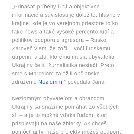
„Prinášať príbehy ľudí a objektívne
informácie a súvislosti je dôležité, hlavne v
krajine, kde je vo verejnom priestore toľko
fake news a také vysoké percento ľudí a
politikov podporuje agresora – Rusko.
Zároveň viem, že zoči – voči ľudskému
utrpeniu a zlu, ktorému musia obyvatelia
Ukrajiny čeliť, žurnalistika nestačí. Preto
sme s Marcelom založili občianske
združenie
Nezlomní
,“ povedala Jana.
Nezlomným obyvateľom a obrancom
Ukrajiny sa snažíme pomáhať zo všetkých
síl – a je to možné vďaka ľuďom, ktorí
prispievajú na naše zbierky. Ak chceš
pomôcť aj ty, naše projekty môžeš podporiť