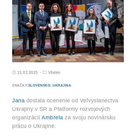
21.02.2025
Všetko
ZNAČKY:
SLOVENSKO
,
UKRAJINA
Jana
dostala ocenenie od Veľvyslanectva
Ukrajiny v SR a Platformy rozvojových
organizácií
Ambrela
za svoju novinársku
prácu o Ukrajine.