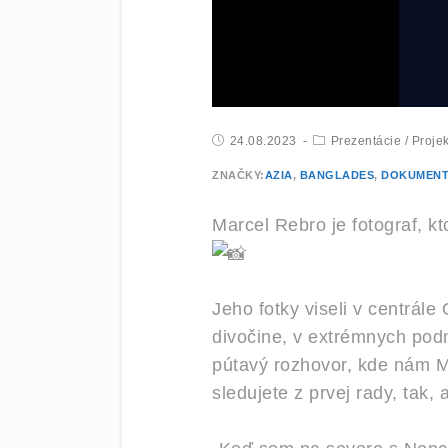
24.08.2023
Prezentácie
/
Projek
ZNAČKY:
AZIA
,
BANGLADES
,
DOKUMENT
Marcel Rebro je fotograf, kt
Jeho fotky viseli v centrále
divočine, v extrémnych podm
pútavý rozhovor, kde nám M
sledujete z prvej rady, tak,