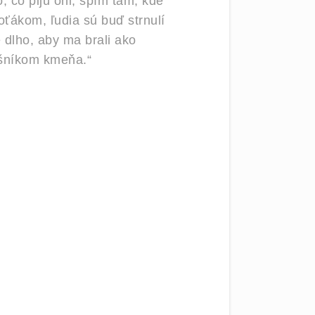
, čo pijú oni, spím tam, kde
oťákom, ľudia sú buď strnulí
 dlho, aby ma brali ako
lušníkom kmeňa.“