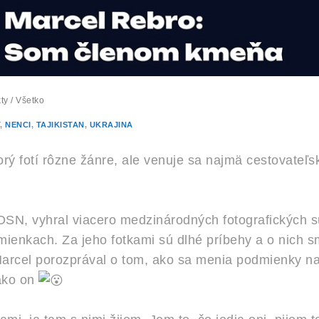
ty
/
Všetko
,
NENCI
,
TAJIKISTAN
,
UKRAJINA
orý fotí rôzne žánre, ale venuje sa najmä cestovateľs
 OSN, vyhral viacero medzinárodných fotografických súť
ienkach. Za jeho fotkami sú dlhé príbehy a o nich sm
arcel porozprával o tom, ako sa menia podmienky na
 ako on