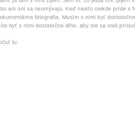
, ja tam s nimi žijem. Jem to, čo jedia oni, pijem to
bo ani oni sa neumývajú. Keď niekto niekde príde s f
 dokumentárna fotografia. Musím s nimi byť dostatočne
íte byť s nimi dostatočne dlho, aby ste sa stali prís
čuť tu: