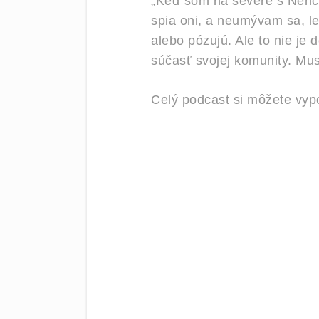
„Keď som na severe s Nencami
spia oni, a neumývam sa, le
alebo pózujú. Ale to nie je
súčasť svojej komunity. Mus
Celý podcast si môžete vypo