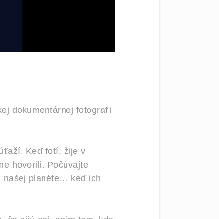
kej dokumentárnej fotografii
aží. Keď fotí, žije v
e hovorili. Počúvajte
 našej planéte… keď ich