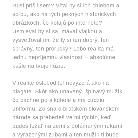
Rusi prišli sem? Vítal by si ich chlebom a
soľou, ako na tých pekných historických
obrázkoch, čo kolujú po internete?
Usmieval by si sa, mával vlajkou a
vysvetľoval im, že ty si ten dobrý, ten
správny, ten proruský? Lebo realita má
jednu nepríjemnú vlastnosť – absolútne
kašle na tvoje ilúzie.
V realite osloboditeľ nevyzerá ako na
plagáte. Skôr ako unavený, špinavý mužík,
čo páchne po alkohole a má cudziu
uniformu. Zo sna o bratskom slovanskom
národe sa preberieš veľmi rýchlo, keď
budeš ležať na zemi s polámanými rukami
a vyrazenými zubami a ten mužík ti bude