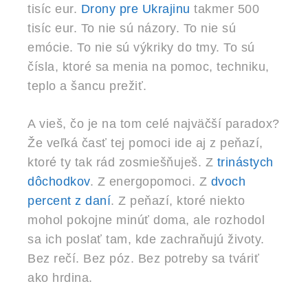
tisíc eur.
Drony pre Ukrajinu
takmer 500
tisíc eur. To nie sú názory. To nie sú
emócie. To nie sú výkriky do tmy. To sú
čísla, ktoré sa menia na pomoc, techniku,
teplo a šancu prežiť.
A vieš, čo je na tom celé najväčší paradox?
Že veľká časť tej pomoci ide aj z peňazí,
ktoré ty tak rád zosmiešňuješ. Z
trinástych
dôchodkov
. Z energopomoci. Z
dvoch
percent z daní
. Z peňazí, ktoré niekto
mohol pokojne minúť doma, ale rozhodol
sa ich poslať tam, kde zachraňujú životy.
Bez rečí. Bez póz. Bez potreby sa tváriť
ako hrdina.