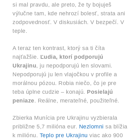
si mal pravdu, ale preto, že ty bojuješ
výlučne tam, kde nehrozí bolesť, strata ani
zodpovednosť. V diskusiách. V bezpečí. V
teple.
A teraz ten kontrast, ktorý sa ti číta
najťažšie.
Ľudia, ktorí podporujú
Ukrajinu
, ju nepodporujú len slovami.
Nepodporujú ju len vlajočkou v profile a
morálnou pózou. Robia niečo, čo je pre
teba úplne cudzie – konajú.
Posielajú
peniaze
. Reálne, merateľné, použiteľné.
Zbierka Munícia pre Ukrajinu vyzbierala
približne 5,7 milióna eur.
Nezlomni
sa blížia
k miliónu.
Teplo pre Ukrajinu
viac ako 900