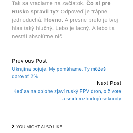
Tak sa vraciame na začiatok.
Čo si pre
Rusko spravil ty?
Odpoveď je trápne
jednoduchá.
Hovno.
A presne preto je tvoj
hlas taký hlučný. Lebo je lacný. A lebo ťa
nestál absolútne nič.
Previous Post
CONTINUE
Ukrajina bojuje. My pomáhame. Ty môžeš
READING
darovať 2%
Next Post
Keď sa na oblohe zjaví ruský FPV dron, o živote
a smrti rozhodujú sekundy
YOU MIGHT ALSO LIKE