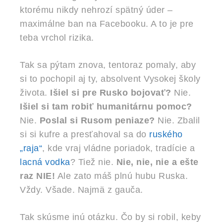
ktorému nikdy nehrozí spätný úder –
maximálne ban na Facebooku. A to je pre
teba vrchol rizika.
Tak sa pýtam znova, tentoraz pomaly, aby
si to pochopil aj ty, absolvent Vysokej školy
života.
Išiel si pre Rusko bojovať?
Nie.
Išiel si tam robiť humanitárnu pomoc?
Nie.
Poslal si Rusom peniaze?
Nie. Zbalil
si si kufre a presťahoval sa do
ruského
„raja“
, kde vraj vládne poriadok, tradície a
lacná vodka
? Tiež nie.
Nie, nie, nie a ešte
raz NIE!
Ale zato máš plnú hubu Ruska.
Vždy. Všade. Najmä z gauča.
Tak skúsme inú otázku. Čo by si robil, keby