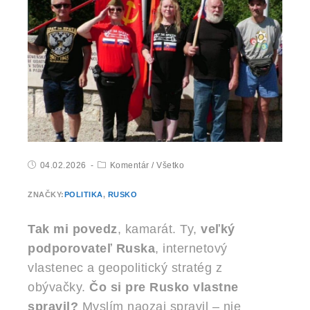
04.02.2026
Komentár
/
Všetko
ZNAČKY:
POLITIKA
,
RUSKO
Tak mi povedz
, kamarát. Ty,
veľký
podporovateľ Ruska
, internetový
vlastenec a geopolitický stratég z
obývačky.
Čo si pre Rusko vlastne
spravil?
Myslím naozaj spravil – nie