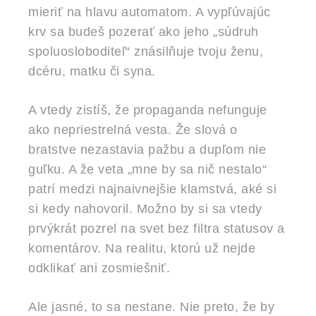
mieriť na hlavu automatom. A vypľúvajúc
krv sa budeš pozerať ako jeho „súdruh
spoluosloboditeľ“ znásilňuje tvoju ženu,
dcéru, matku či syna.
A vtedy zistíš, že propaganda nefunguje
ako nepriestrelná vesta. Že slová o
bratstve nezastavia pažbu a dupľom nie
guľku. A že veta „mne by sa nič nestalo“
patrí medzi najnaivnejšie klamstvá, aké si
si kedy nahovoril. Možno by si sa vtedy
prvýkrát pozrel na svet bez filtra statusov a
komentárov. Na realitu, ktorú už nejde
odklikať ani zosmiešniť.
Ale jasné, to sa nestane. Nie preto, že by