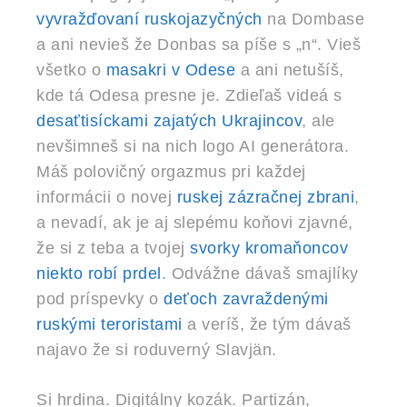
vyvražďovaní ruskojazyčných
na Dombase
a ani nevieš že Donbas sa píše s „n“. Vieš
všetko o
masakri v Odese
a ani netušíš,
kde tá Odesa presne je. Zdieľaš videá s
desaťtisíckami zajatých Ukrajincov
, ale
nevšimneš si na nich logo AI generátora.
Máš polovičný orgazmus pri každej
informácii o novej
ruskej zázračnej zbrani
,
a nevadí, ak je aj slepému koňovi zjavné,
že si z teba a tvojej
svorky kromaňoncov
niekto robí prdel
. Odvážne dávaš smajlíky
pod príspevky o
deťoch zavraždenými
ruskými teroristami
a veríš, že tým dávaš
najavo že si roduverný Slavjän.
Si hrdina. Digitálny kozák. Partizán,