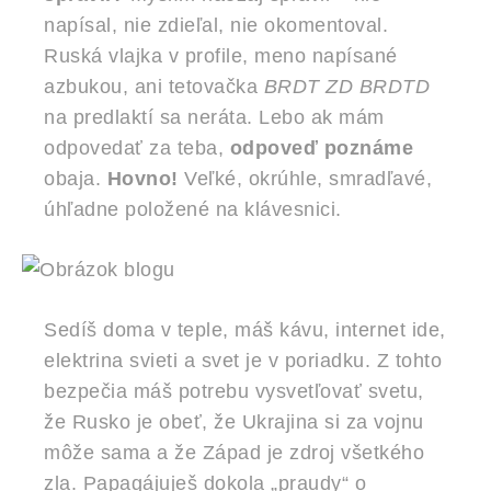
napísal, nie zdieľal, nie okomentoval.
Ruská vlajka v profile, meno napísané
azbukou, ani tetovačka
BRDT ZD BRDTD
na predlaktí sa neráta. Lebo ak mám
odpovedať za teba,
odpoveď poznáme
obaja.
Hovno!
Veľké, okrúhle, smradľavé,
úhľadne položené na klávesnici.
Sedíš doma v teple, máš kávu, internet ide,
elektrina svieti a svet je v poriadku. Z tohto
bezpečia máš potrebu vysvetľovať svetu,
že Rusko je obeť, že Ukrajina si za vojnu
môže sama a že Západ je zdroj všetkého
zla. Papagájuješ dokola „praudy“ o