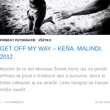
PRÍBEHY FOTOGRAFIE
/
VŠETKO
GET OFF MY WAY – KEŇA, MALINDI,
2012
Myslím že to bol Miroslav Šimek ktorý raz na portáli
ePhoto.sk písal o RAWoch ako o surovine, ktorú si
treba odkladať aj na neskôr. Lebo fotograf sa časom
môže naučiť…
0 COMMENTS
24.04.2020