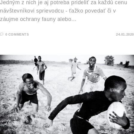
Jedným z nich je aj potreba prideliť za každú cenu
návštevníkovi sprievodcu - ťažko povedať či v
záujme ochrany fauny alebo…
0 COMMENTS
24.01.2020