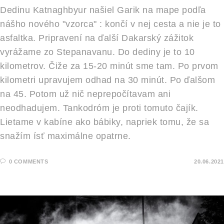
Dedinu Katnaghbyur našiel Garik na mape podľa
nášho nového "vzorca" : končí v nej cesta a nie je to
asfaltka. Pripravení na ďalší Dakarský zážitok
vyrážame zo Stepanavanu. Do dediny je to 10
kilometrov. Čiže za 15-20 minút sme tam. Po prvom
kilometri upravujem odhad na 30 minút. Po ďalšom
na 45. Potom už nič neprepočítavam ani
neodhadujem. Tankodróm je proti tomuto čajík.
Lietame v kabíne ako bábiky, napriek tomu, že sa
snažím ísť maximálne opatrne.
0 COMMENTS
20.06.2021