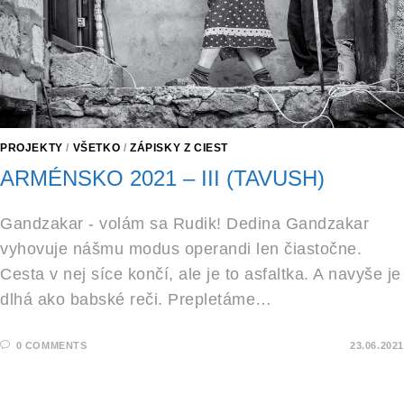
PROJEKTY
/
VŠETKO
/
ZÁPISKY Z CIEST
ARMÉNSKO 2021 – III (TAVUSH)
Gandzakar - volám sa Rudik! Dedina Gandzakar
vyhovuje nášmu modus operandi len čiastočne.
Cesta v nej síce končí, ale je to asfaltka. A navyše je
dlhá ako babské reči. Prepletáme…
0 COMMENTS
23.06.2021