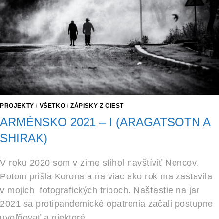
PROJEKTY
/
VŠETKO
/
ZÁPISKY Z CIEST
ARMÉNSKO 2021 – I (ARAGATSOTN A
SHIRAK)
V roku 2020 som v zime stihol navštíviť Nencov.
Potom prišla Korona a na viac ako rok ma zastavila
v mojich fotografických tripoch. Našťastie na jar
2021 sa protipandemické opatrenia začali postupne
uvoľňovať a niektoré…