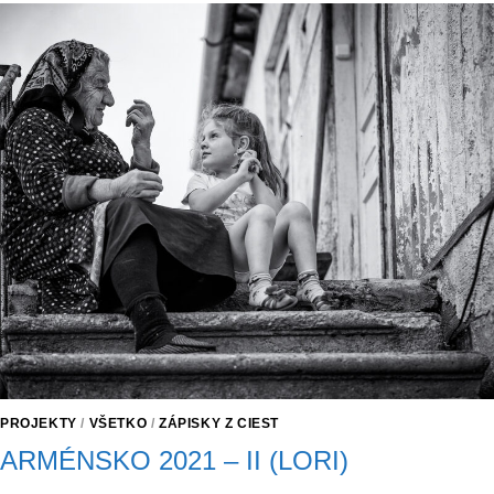
PROJEKTY
/
VŠETKO
/
ZÁPISKY Z CIEST
ARMÉNSKO 2021 – II (LORI)