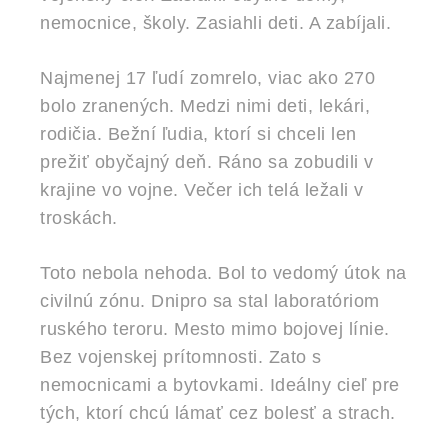
nemocnice, školy. Zasiahli deti. A zabíjali.
Najmenej 17 ľudí zomrelo, viac ako 270
bolo zranených. Medzi nimi deti, lekári,
rodičia. Bežní ľudia, ktorí si chceli len
prežiť obyčajný deň. Ráno sa zobudili v
krajine vo vojne. Večer ich telá ležali v
troskách.
Toto nebola nehoda. Bol to vedomý útok na
civilnú zónu. Dnipro sa stal laboratóriom
ruského teroru. Mesto mimo bojovej línie.
Bez vojenskej prítomnosti. Zato s
nemocnicami a bytovkami. Ideálny cieľ pre
tých, ktorí chcú lámať cez bolesť a strach.