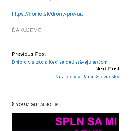
https://donio.sk/drony-pre-ua
ĎAKUJEME
Previous Post
CONTINUE
Dnipro v slzách: Keď sa deti stávajú terčom
READING
Next Post
Nezlomní v Rádiu Slovensko
YOU MIGHT ALSO LIKE