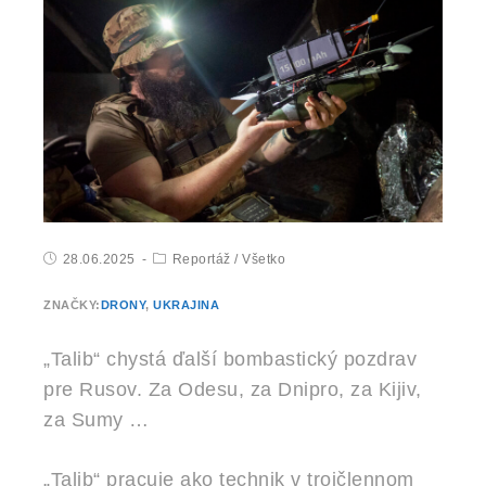
28.06.2025
Reportáž
/
Všetko
ZNAČKY:
DRONY
,
UKRAJINA
„Talib“ chystá ďalší bombastický pozdrav
pre Rusov. Za Odesu, za Dnipro, za Kijiv,
za Sumy …
„Talib“ pracuje ako technik v trojčlennom