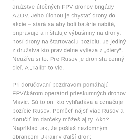
družstve útočných FPV dronov brigády
AZOV. Jeho úlohou je chystať drony do
akcie – stará sa aby boli batérie nabité,
pripravuje a inštaluje výbušniny na drony,
nosí drony na štartovaciu pozíciu. Je jediný
z družstva kto pravidelne vylieza z „diery“.
Neužíva si to. Pre Rusov je dronista cenný
cieľ. A „Talib“ to vie.
Pri doručovaní pozdravom pomáhajú
FPVčkárom operátori prieskumných dronov
Mavic. Sú to oni kto vyhľadáva a označuje
pozície Rusov. Pomôcť nájsť viac Rusov a
doručiť im darčeky môžeš aj ty. Ako?
Napríklad tak, že pošleš nezlomným
obrancom Ukrajiny ďalší dron: