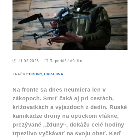
11.03.2026
Reportáž
/
Všetko
ZNAČKY:
DRONY
,
UKRAJINA
Na fronte sa dnes neumiera len v
zákopoch. Smrť čaká aj pri cestách,
križovatkách a výjazdoch z dedín. Ruské
kamikadze drony na optickom vlákne,
prezývané „žduny“, dokážu celé hodiny
trpezlivo vyčkávať na svoju obeť. Keď