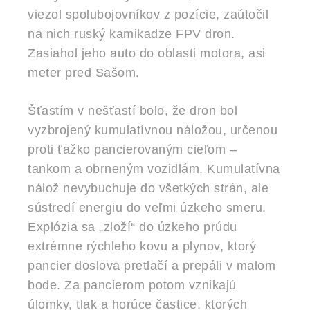
viezol spolubojovníkov z pozície, zaútočil
na nich ruský kamikadze FPV dron.
Zasiahol jeho auto do oblasti motora, asi
meter pred Sašom.
Šťastím v nešťastí bolo, že dron bol
vyzbrojený kumulatívnou náložou, určenou
proti ťažko pancierovaným cieľom –
tankom a obrneným vozidlám. Kumulatívna
nálož nevybuchuje do všetkých strán, ale
sústredí energiu do veľmi úzkeho smeru.
Explózia sa „zloží“ do úzkeho prúdu
extrémne rýchleho kovu a plynov, ktorý
pancier doslova pretlačí a prepáli v malom
bode. Za pancierom potom vznikajú
úlomky, tlak a horúce častice, ktorých