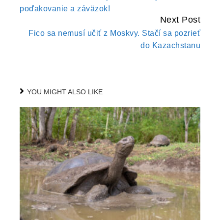
poďakovanie a záväzok!
Next Post
Fico sa nemusí učiť z Moskvy. Stačí sa pozrieť
do Kazachstanu
YOU MIGHT ALSO LIKE