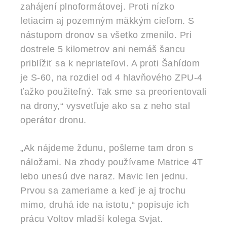
zahájení plnoformátovej. Proti nízko
letiacim aj pozemným mäkkým cieľom. S
nástupom dronov sa všetko zmenilo. Pri
dostrele 5 kilometrov ani nemáš šancu
priblížiť sa k nepriateľovi. A proti Šahídom
je S-60, na rozdiel od 4 hlavňového ZPU-4
ťažko použiteľný. Tak sme sa preorientovali
na drony,“ vysvetľuje ako sa z neho stal
operátor dronu.
„Ak nájdeme ždunu, pošleme tam dron s
náložami. Na zhody používame Matrice 4T
lebo unesú dve naraz. Mavic len jednu.
Prvou sa zameriame a keď je aj trochu
mimo, druhá ide na istotu,“ popisuje ich
prácu Voltov mladší kolega Svjat.