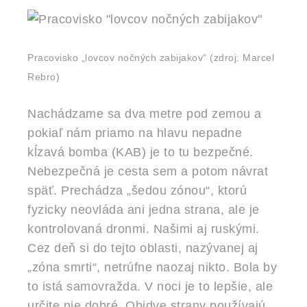
Pracovisko „lovcov nočných zabijakov“
(zdroj: Marcel
Rebro)
Nachádzame sa dva metre pod zemou a
pokiaľ nám priamo na hlavu nepadne
kĺzavá bomba (KAB) je to tu bezpečné.
Nebezpečná je cesta sem a potom návrat
späť. Prechádza „šedou zónou“, ktorú
fyzicky neovláda ani jedna strana, ale je
kontrolovaná dronmi. Našimi aj ruskými.
Cez deň si do tejto oblasti, nazývanej aj
„zóna smrti“, netrúfne naozaj nikto. Bola by
to istá samovražda. V noci je to lepšie, ale
určite nie dobré. Obidve strany používajú