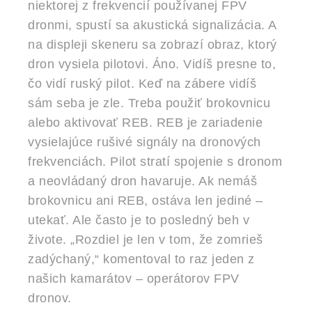
niektorej z frekvencií používanej FPV
dronmi, spustí sa akustická signalizácia. A
na displeji skeneru sa zobrazí obraz, ktorý
dron vysiela pilotovi. Áno. Vidíš presne to,
čo vidí ruský pilot. Keď na zábere vidíš
sám seba je zle. Treba použiť brokovnicu
alebo aktivovať REB. REB je zariadenie
vysielajúce rušivé signály na dronových
frekvenciách. Pilot stratí spojenie s dronom
a neovládaný dron havaruje. Ak nemáš
brokovnicu ani REB, ostáva len jediné –
utekať. Ale často je to posledný beh v
živote. „Rozdiel je len v tom, že zomrieš
zadýchaný,“ komentoval to raz jeden z
našich kamarátov – operátorov FPV
dronov.