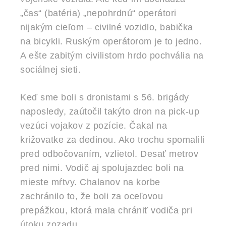
„čas“ (batéria) „nepohrdnú“ operátori
nijakým cieľom – civilné vozidlo, babička
na bicykli. Ruským operátorom je to jedno.
A ešte zabitým civilistom hrdo pochvália na
sociálnej sieti.
Keď sme boli s dronistami s 56. brigády
naposledy, zaútočil takýto dron na pick-up
vezúci vojakov z pozície. Čakal na
križovatke za dedinou. Ako trochu spomalili
pred odbočovaním, vzlietol. Desať metrov
pred nimi. Vodič aj spolujazdec boli na
mieste mŕtvy. Chalanov na korbe
zachránilo to, že boli za oceľovou
prepážkou, ktorá mala chrániť vodiča pri
útoku zozadu.