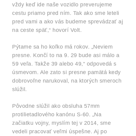
vždy keď ide naše vozidlo preverujeme
cestu priamo pred ním. Tak ako sme leteli
pred vami a ako vás budeme sprevádzať aj
na ceste späť,“ hovorí Volt.
Pýtame sa ho koľko má rokov. „Neviem
presne. Končí to na 9. 29 bude asi málo a
59 veľa. Takže 39 alebo 49,“ odpovedá s
úsmevom. Ale zato si presne pamätá kedy
dobrovoľne narukoval, na ktorých smeroch
slúžil.
Pôvodne slúžil ako obsluha 57mm
protilietadlového kanónu S-60. „Na
začiatku vojny, myslím tej v 2014, sme
vedeli pracovať veľmi úspešne. Aj po