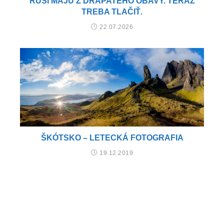
RUSI MAJÚ Z DRAPATÉHO OBAVY. TERAZ
TREBA TLAČIŤ.
22.07.2026
ŠKÓTSKO – LETECKÁ FOTOGRAFIA
19.12.2019