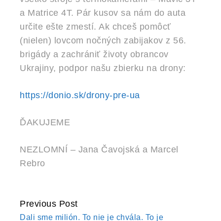
a Matrice 4T. Pár kusov sa nám do auta
určite ešte zmestí. Ak chceš pomôcť
(nielen) lovcom nočných zabijakov z 56.
brigády a zachrániť životy obrancov
Ukrajiny, podpor našu zbierku na drony:
https://donio.sk/drony-pre-ua
ĎAKUJEME
NEZLOMNÍ – Jana Čavojská a Marcel
Rebro
Previous Post
CONTINUE
Dali sme milión. To nie je chvála. To je
READING