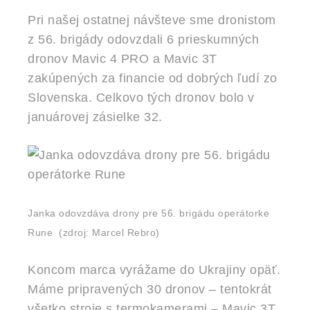
Pri našej ostatnej návšteve sme dronistom
z 56. brigády odovzdali 6 prieskumných
dronov Mavic 4 PRO a Mavic 3T
zakúpených za financie od dobrých ľudí zo
Slovenska. Celkovo tých dronov bolo v
januárovej zásielke 32.
Janka odovzdáva drony pre 56. brigádu operátorke
Rune
(zdroj: Marcel Rebro)
Koncom marca vyrážame do Ukrajiny opäť.
Máme pripravených 30 dronov – tentokrát
všetko stroje s termokamerami – Mavic 3T