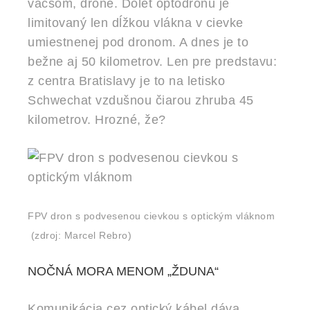
väčšom, drone. Dolet optodronu je
limitovaný len dĺžkou vlákna v cievke
umiestnenej pod dronom. A dnes je to
bežne aj 50 kilometrov. Len pre predstavu:
z centra Bratislavy je to na letisko
Schwechat vzdušnou čiarou zhruba 45
kilometrov. Hrozné, že?
FPV dron s podvesenou cievkou s optickým vláknom
(zdroj: Marcel Rebro)
NOČNÁ MORA MENOM „ŽDUNA“
Komunikácia cez optický kábel dáva