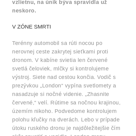
vzlietnu, na únik býva spravidla už
neskoro.
V ZÓNE SMRTI
Terénny automobil sa rúti nocou po
nerovnej ceste zakrytej sieťkami proti
dronom. V kabíne svietia len červené
svetlá čeloviek, mlčky si kontrolujeme
výstroj. Siete nad cestou končia. Vodič s
prezývkou „London“ vypína svetlomety a
nasadzuje si nočné videnie. „Zhasnite
červené,“ velí. Rútime sa nočnou krajinou,
územím nikoho. Podvedome kontrolujem
polohu kľučky na dverách. Lebo v prípade
útoku ruského dronu je najdôležitejšie čím