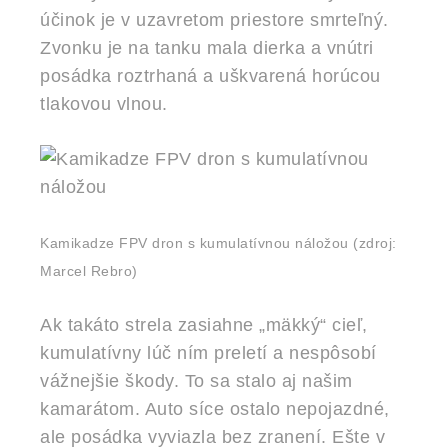
účinok je v uzavretom priestore smrteľný.
Zvonku je na tanku mala dierka a vnútri
posádka roztrhaná a uškvarená horúcou
tlakovou vlnou.
Kamikadze FPV dron s kumulatívnou náložou
(zdroj:
Marcel Rebro)
Ak takáto strela zasiahne „mäkký“ cieľ,
kumulatívny lúč ním preletí a nespôsobí
vážnejšie škody. To sa stalo aj našim
kamarátom. Auto síce ostalo nepojazdné,
ale posádka vyviazla bez zranení. Ešte v