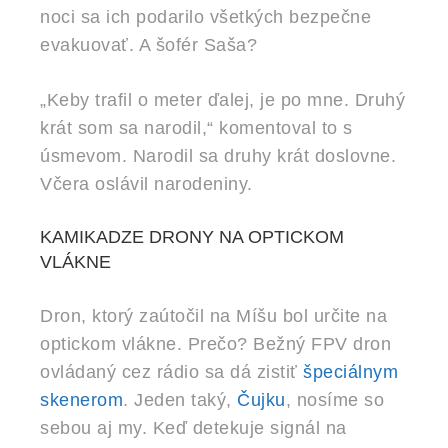
noci sa ich podarilo všetkých bezpečne
evakuovať. A šofér Saša?
„Keby trafil o meter ďalej, je po mne. Druhý
krát som sa narodil,“ komentoval to s
úsmevom. Narodil sa druhy krát doslovne.
Včera oslávil narodeniny.
KAMIKADZE DRONY NA OPTICKOM
VLÁKNE
Dron, ktorý zaútočil na Míšu bol určite na
optickom vlákne. Prečo? Bežný FPV dron
ovládaný cez rádio sa dá zistiť
špeciálnym
skenerom
. Jeden taký,
Čujku
, nosíme so
sebou aj my. Keď detekuje signál na