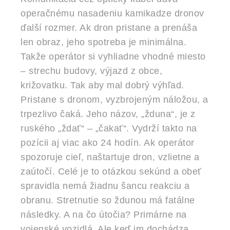
operačnému nasadeniu kamikadze dronov
ďalší rozmer. Ak dron pristane a prenáša
len obraz, jeho spotreba je minimálna.
Takže operátor si vyhliadne vhodné miesto
– strechu budovy, výjazd z obce,
križovatku. Tak aby mal dobrý výhľad.
Pristane s dronom, vyzbrojeným náložou, a
trpezlivo čaká. Jeho názov, „žduna“, je z
ruského „ždať“ – „čakať“. Vydrží takto na
pozícii aj viac ako 24 hodín. Ak operátor
spozoruje cieľ, naštartuje dron, vzlietne a
zaútočí. Celé je to otázkou sekúnd a obeť
spravidla nemá žiadnu šancu reakciu a
obranu. Stretnutie so ždunou má fatálne
následky. A na čo útočia? Primárne na
vojenské vozidlá. Ale keď im dochádza