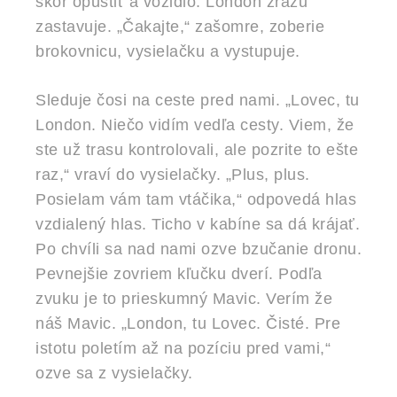
skôr opustiť a vozidlo. London zrazu
zastavuje. „Čakajte,“ zašomre, zoberie
brokovnicu, vysielačku a vystupuje.
Sleduje čosi na ceste pred nami. „Lovec, tu
London. Niečo vidím vedľa cesty. Viem, že
ste už trasu kontrolovali, ale pozrite to ešte
raz,“ vraví do vysielačky. „Plus, plus.
Posielam vám tam vtáčika,“ odpovedá hlas
vzdialený hlas. Ticho v kabíne sa dá krájať.
Po chvíli sa nad nami ozve bzučanie dronu.
Pevnejšie zovriem kľučku dverí. Podľa
zvuku je to prieskumný Mavic. Verím že
náš Mavic. „London, tu Lovec. Čisté. Pre
istotu poletím až na pozíciu pred vami,“
ozve sa z vysielačky.