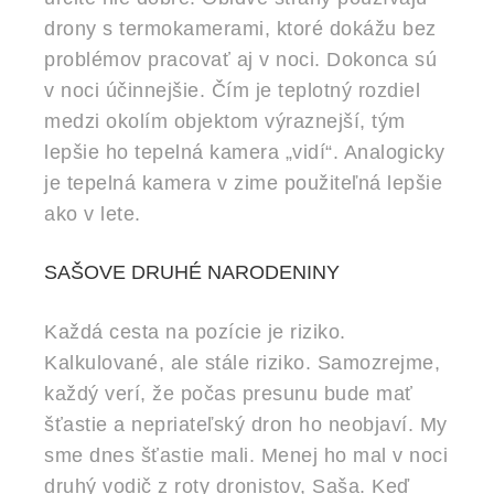
drony s termokamerami, ktoré dokážu bez
problémov pracovať aj v noci. Dokonca sú
v noci účinnejšie. Čím je teplotný rozdiel
medzi okolím objektom výraznejší, tým
lepšie ho tepelná kamera „vidí“. Analogicky
je tepelná kamera v zime použiteľná lepšie
ako v lete.
SAŠOVE DRUHÉ NARODENINY
Každá cesta na pozície je riziko.
Kalkulované, ale stále riziko. Samozrejme,
každý verí, že počas presunu bude mať
šťastie a nepriateľský dron ho neobjaví. My
sme dnes šťastie mali. Menej ho mal v noci
druhý vodič z roty dronistov, Saša. Keď