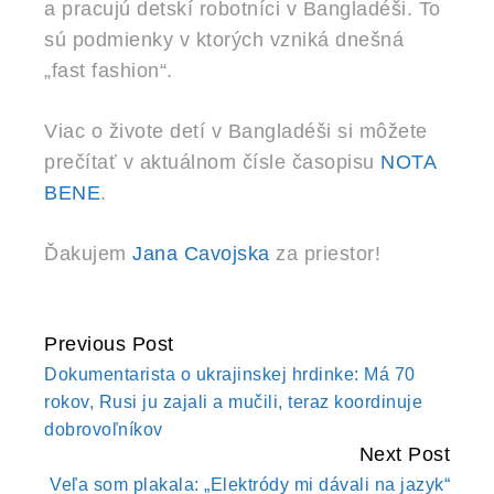
a pracujú detskí robotníci v Bangladéši. To
sú podmienky v ktorých vzniká dnešná
„fast fashion“.
Viac o živote detí v Bangladéši si môžete
prečítať v aktuálnom čísle časopisu
NOTA
BENE
.
Ďakujem
Jana Cavojska
za priestor!
Previous Post
CONTINUE
Dokumentarista o ukrajinskej hrdinke: Má 70
READING
rokov, Rusi ju zajali a mučili, teraz koordinuje
dobrovoľníkov
Next Post
Veľa som plakala: „Elektródy mi dávali na jazyk“