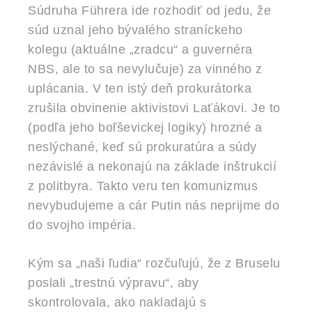
Súdruha Führera ide rozhodiť od jedu, že
súd uznal jeho bývalého straníckeho
kolegu (aktuálne „zradcu“ a guvernéra
NBS, ale to sa nevylučuje) za vinného z
uplácania. V ten istý deň prokurátorka
zrušila obvinenie aktivistovi Laťákovi. Je to
(podľa jeho boľševickej logiky) hrozné a
neslýchané, keď sú prokuratúra a súdy
nezávislé a nekonajú na základe inštrukcií
z politbyra. Takto veru ten komunizmus
nevybudujeme a cár Putin nás neprijme do
do svojho impéria.
Kým sa „naši ľudia“ rozčuľujú, že z Bruselu
poslali „trestnú výpravu“, aby
skontrolovala, ako nakladajú s