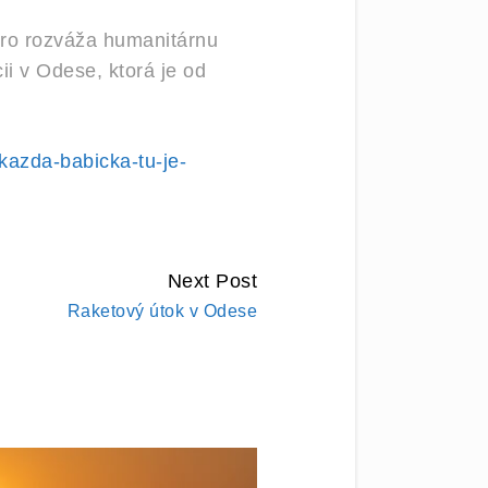
bro rozváža humanitárnu
ii v Odese, ktorá je od
kazda-babicka-tu-je-
Next Post
Raketový útok v Odese