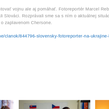
ntovať vojnu ale aj pomáhať. Fotoreportér Marcel Re
i Slováci. Rozprávali sme sa s ním o aktuálnej situác
 aj o zaplavenom Chersone.
cne/clanok/844796-slovensky-fotoreporter-na-ukrajine-