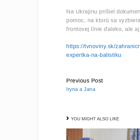
Na Ukrajinu prišiel dokume
pomoc, na ktorú sa vyzbieral
frontovej línie ďaleko, ale
https://tvnoviny.sk/zahrani
expertka-na-balistiku
Previous Post
CONTINUE
Iryna a Jana
READING
YOU MIGHT ALSO LIKE