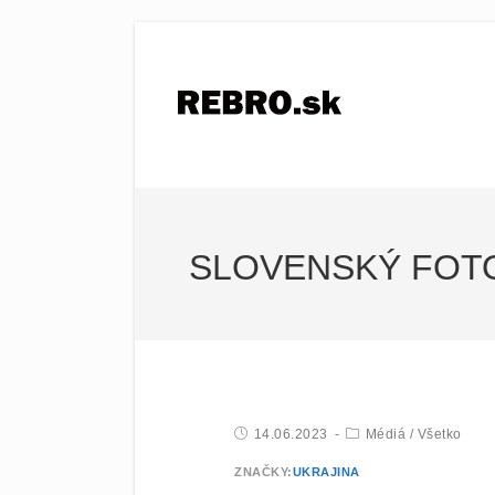
SLOVENSKÝ FOTO
14.06.2023
Médiá
/
Všetko
ZNAČKY:
UKRAJINA