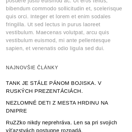
posuere justo euismod ac. Ut eros tellus,
bibendum commodo sollicitudin et, scelerisque
quis orci. Integer et lorem et enim sodales
fringilla. Ut sed lectus in purus laoreet
vestibulum. Maecenas volutpat, arcu quis
vestibulum euismod, mi ante pellentesque
sapien, et venenatis odio ligula sed dui.
NAJNOVŠIE ČLÁNKY
TANK JE STÁLE PÁNOM BOJISKA. V
RUSKÝCH PREZENTÁCIÁCH.
NEZLOMNÉ DETI Z MESTA HRDINU NA
DNIPRE
RuZZko nikdy neprehráva. Len sa pri svojich
víťazstvách postupne rozpadá.